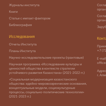
Журналы института
Согла
орга
Книги
Согла
Статьи с импакт-фактором
орга
Библиография
Заруб
Исследования
Конт
Отчеты Института
Прие
+7 (7
Планы Института
Научно-исследовательские проекты (грантовые)
E-mail
offic
Научная программа «Исследование культуры и
ценностей общества в контексте стратегии
Адрес
устойчивого развития Казахстана» (2021-2022 гг.)
г. Ал
«Социальная модернизация казахстанского
общества: идейно-мировоззренческие основания,
концептуальные модели, социокультурные
процессы, социально-политические технологии»
(2021-2023 гг.)