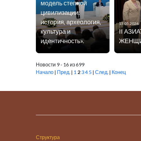
модель степной
цивилизации:
история, археология,
15.05.2026
культура и
II АЗИ
идентичность».
ЖЕНЩ
Новости 9 - 16 из 699
Начало
|
Пред.
|
1
2
3
4
5
|
След.
|
Конец
Структура