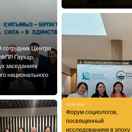
й сотрудник Центра
ИФПР Гаухар
ух заседаниях
ого национального
02.06.2026
Форум социологов,
посвященный
исследованиям в эпоху