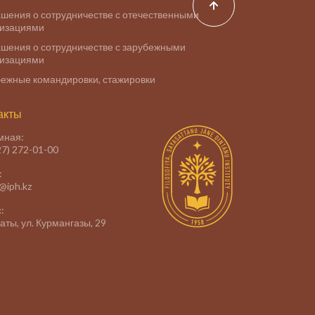
шения о сотрудничестве с отечественными
низациями
шения о сотрудничестве с зарубежными
низациями
ежные командировки, стажировки
акты
мная:
27) 272-01-00
:
e@iph.kz
:
маты, ул. Курмангазы, 29