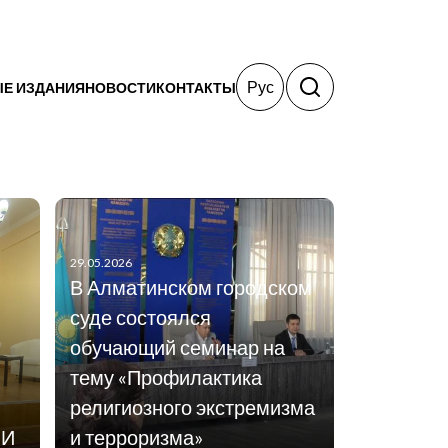
Рус
Е ИЗДАНИЯ
НОВОСТИ
КОНТАКТЫ
29.05.2026
В Алматинском городском
суде состоялся
обучающий семинар на
тему «Профилактика
религиозного экстремизма
МИ
и терроризма»