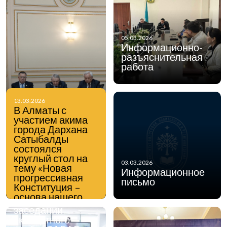
05.03.2026
Информационно-
разъяснительная
работа
13.03.2026
27.02.2026
В Алматы с
Заместитель
участием акима
генерального
города Дархана
директора по
Сатыбалды
стратегическому
состоялся
развитию ИФПР
круглый стол на
Ермек Токтаров
03.03.2026
тему «Новая
принял онлайн-
Информационное
прогрессивная
участие и
письмо
Конституция –
выступил с
основа нашего
докладом на
единства:
заседании
образование,
экспертного
наука, инновации,