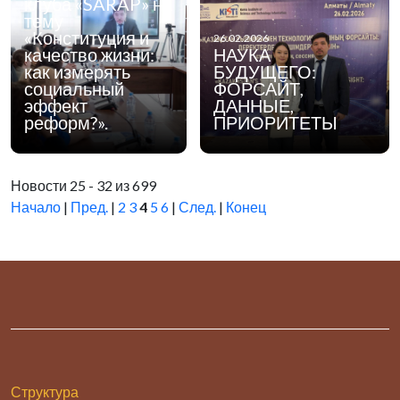
клуба «SARAP» на
культура».
тему
«Конституция и
26.02.2026
качество жизни:
НАУКА
как измерять
БУДУЩЕГО:
социальный
ФОРСАЙТ,
эффект
ДАННЫЕ,
реформ?».
ПРИОРИТЕТЫ
Новости 25 - 32 из 699
Начало
|
Пред.
|
2
3
4
5
6
|
След.
|
Конец
Структура