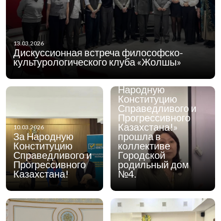
13.03.2026
Дискуссионная встреча философско-
06.03.2026
Сегодня встреча
культурологического клуба «Жолшы»
общенациональной
коалиции «За
Народную
Конституцию
Справедливого и
Прогрессивного
Казахстана!»
10.03.2026
За Народную
прошла в
Конституцию
коллективе
Справедливого и
Городской
Прогрессивного
родильный дом
Казахстана!
№4.