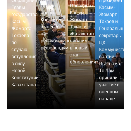
Обращение
Президент
Проект
Президент
Главы
Касым-
новой
Касым-
государства
Жомарт
Конституции
Жомарт
Касым-
Токаев и
вынесен
Токаев:
Жомарта
Генеральный
на
«Казахстан
Токаева
секретарь
республиканский
вступил
по
ЦК
референдум
в новый
случаю
Коммунистиче
этап
вступления
партии
обновления»
в силу
Вьетнама
Новой
То Лам
Конституции
приняли
Казахстана
участие в
военном
параде