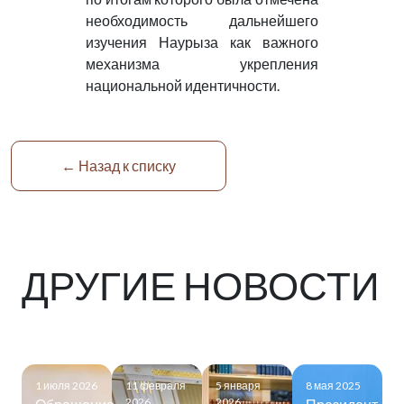
необходимость дальнейшего
изучения Наурыза как важного
механизма укрепления
национальной идентичности.
← Назад к списку
ДРУГИЕ НОВОСТИ
1 июля 2026
11 февраля
5 января
8 мая 2025
2026
2026