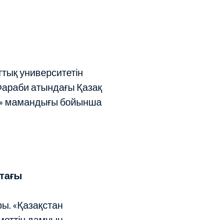
ттық университетін
Фараби атындағы Қазақ
я» мамандығы бойынша
тағы
ы. «Қазақстан
меттің дамуын