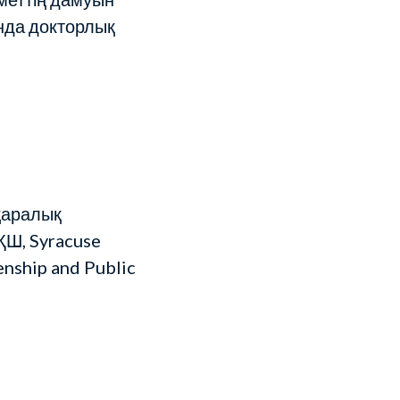
нда докторлық
қаралық
Ш, Syracuse
enship and Public