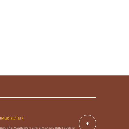
мақтастық
дық ұйымдармен ынтымақтастық туралы