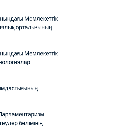
анындағы Мемлекеттік
иялық орталығының
анындағы Мемлекеттік
хнологиялар
уымдастығының
 Парламентаризм
еулер бөлімінің