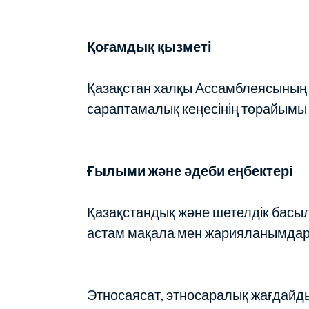
Қоғамдық қызметі
Қазақстан халқы Ассамблеясының
сараптамалық кеңесінің төрайымы
Ғылыми және әдеби еңбектері
Қазақстандық және шетелдік бас
астам мақала мен жарияланымдар
Этносаясат, этносаралық жағдайд