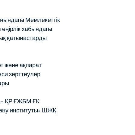
анындағы Мемлекеттік
 өңірлік хабындағы
ық қатынастарды
т және ақпарат
яси зерттеулер
ары
 – ҚР ҒЖБМ ҒК
тану институты» ШЖҚ