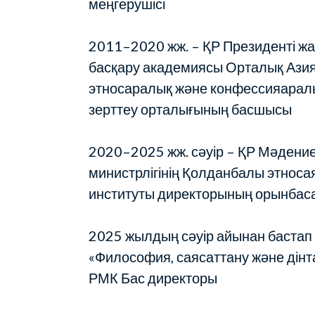
меңгерушісі
2011–2020 жж. – ҚР Президенті ж
басқару академиясы Орталық Азия
этносаралық және конфессияарал
зерттеу орталығының басшысы
2020–2025 жж. сәуір – ҚР Мәдение
министрлігінің Қолданбалы этноса
институты директорының орынбас
2025 жылдың сәуір айынан бастап
«Философия, саясаттану және дін
РМК Бас директоры