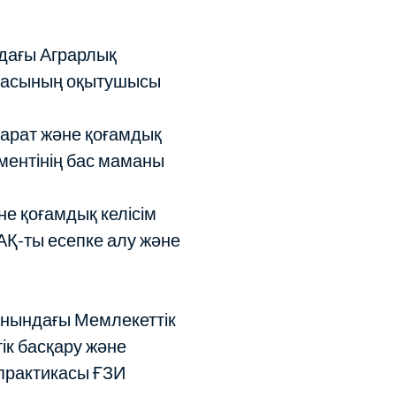
дағы Аграрлық
драсының оқытушысы
парат және қоғамдық
аментінің бас маманы
не қоғамдық келісім
АҚ-ты есепке алу және
анындағы Мемлекеттік
к басқару және
 практикасы ҒЗИ