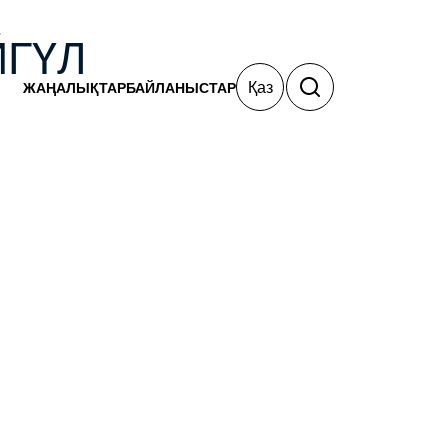
ЙГҮЛ
Қаз
ЖАҢАЛЫҚТАР
БАЙЛАНЫСТАР