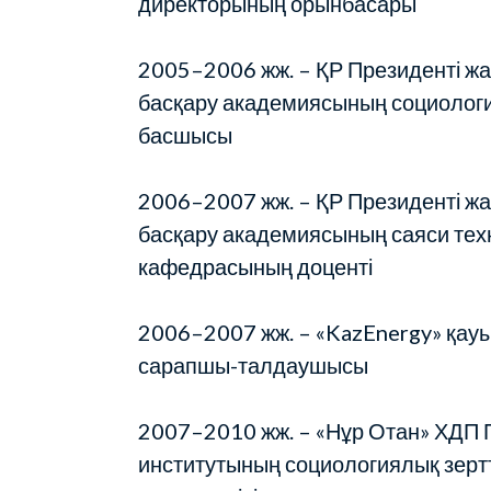
директорының орынбасары
2005–2006 жж. – ҚР Президенті ж
басқару академиясының социолог
басшысы
2006–2007 жж. – ҚР Президенті ж
басқару академиясының саяси те
кафедрасының доценті
2006–2007 жж. – «KazEnergy» қа
сарапшы-талдаушысы
2007–2010 жж. – «Нұр Отан» ХДП
институтының социологиялық зертт