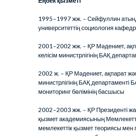
Еңбек қызметі
1995–1997 жж. – Сейфуллин атын
университеттің социология кафе
2001–2002 жж. – ҚР Мәдениет, ақ
келісім министрлігінің БАҚ департ
2002 ж. – ҚР Мәдениет, ақпарат жә
министрлігінің БАҚ департаменті Б
мониторинг бөлімінің басшысы
2002–2003 жж. – ҚР Президенті ж
қызмет академиясының Мемлекетті
мемлекеттік қызмет теориясы мен