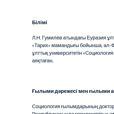
Білімі
Л.Н. Гумилев атындағы Еуразия ұл
«Тарих» мамандығы бойынша, әл-
ұлттық университетін «Социологи
аяқтаған.
Ғылыми дәрежесі мен ғылыми а
Социология ғылымдарының доктор
Республикасында мемлекеттік қыз