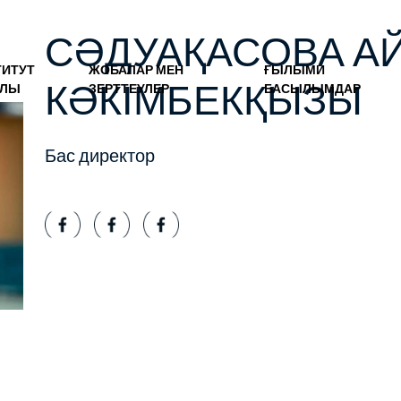
СӘДУАҚАСОВА А
ТИТУТ
ЖОБАЛАР МЕН
ҒЫЛЫМИ
КӘКІМБЕКҚЫЗЫ
АЛЫ
ЗЕРТТЕУЛЕР
БАСЫЛЫМДАР
Бас директор