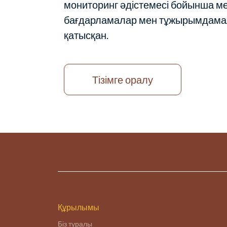
мониторинг әдістемесі бойынша ме
бағдарламалар мен тұжырымдамал
қатысқан.
Тізімге оралу
Құрылымы
Біз туралы