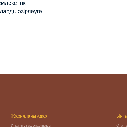
млекеттік
арды әзірлеуге
Жарияланымдар
Ынты
Институт журналдары
Отан