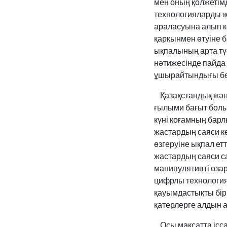
мен оның қолжетімді
технологияларды же
араласуына алып к
қарқынмен өтуіне 
ықпалының арта түс
нәтижесінде пайда 
ұшырайтындығы бел
Қазақстандық және 
ғылыми бағыт болы
күні қоғамның барл
жастардың саяси к
өзгеруіне ықпал ет
жастардың саяси с
манипулятивті өзар
цифрлы технология
қауымдастықты бір
қатерлерге алдын 
Осы мақсатта ісса