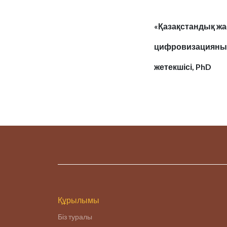
«Қазақстандық жа
цифровизацияны
жетекшісі
Құрылымы
Біз туралы