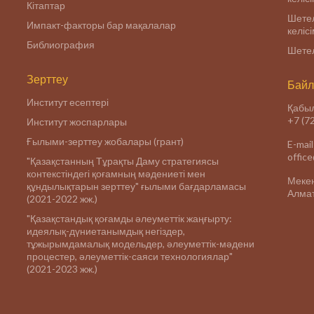
Кітаптар
Шетел
Импакт-факторы бар мақалалар
келіс
Библиография
Шетел
Зерттеу
Байл
Институт есептері
Қабыл
+7 (7
Институт жоспарлары
Ғылыми-зерттеу жобалары (грант)
E-mail
offic
"Қазақстанның Тұрақты Даму стратегиясы
контекстіндегі қоғамның мәдениеті мен
Меке
құндылықтарын зерттеу" ғылыми бағдарламасы
Алмат
(2021-2022 жж.)
"Қазақстандық қоғамды әлеуметтік жаңғырту:
идеялық-дүниетанымдық негіздер,
тұжырымдамалық модельдер, әлеуметтік-мәдени
процестер, әлеуметтік-саяси технологиялар"
(2021-2023 жж.)