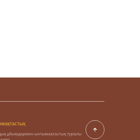
мақтастық
дық ұйымдармен ынтымақтастық туралы
імдер