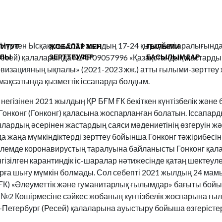
үркен Ысқақұлы 2021 жылдың 17-24 қыркүйегі аралығында
ТИТУТ
ЖОБАЛАР МЕН
ҒЫЛЫМИ
АЛЫ
ЗЕРТТЕУЛЕР
БАСЫЛЫМДАР
Ресей) қалаларында №АР09057996 «Қазақстандық жастарды
визацияның ықпалы» (2021-2023 жж.) атты ғылыми-зертте
 мақсатында қызметтік іссапарда болдым.
негізінен 2021 жылдың ҚР БҒМ ҒК бекіткен күнтізбелік және 
Гонконг (Гонконг) қаласына жоспарланған болатын. Іссапар
лардың әсерінен жастардың саяси мәдениетінің өзгеруін ж
а жаңа мүмкіндіктерді зерттеу бойынша Гонконг тәжірибесі
әлемде коронавирустың таралуына байланысты Гонконг қал
гізілген карантиндік іс-шаралар нәтижесінде қатаң шектеул
рға шығу мүмкін болмады. Сол себепті 2021 жылдың 24 ма
ҰҒК) «Әлеуметтік және гуманитарлық ғылымдар» бағыты бо
2 Көшірмесіне сәйкес жобаның күнтізбелік жоспарына ғы
Петербург (Ресей) қалаларына ауыстыру бойыша өзгерістер 