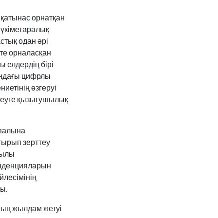
қатынас орнатқан
 үкіметаралық
стық одан әрі
кте орналасқан
 елдердің бірі
ындағы цифрлы
иетінің өзгеруі
теуге қызығушылық
қпалына
тырып зерттеу
қылы
енденцияларын
йлесімінің
ы.
тың жылдам жетуі