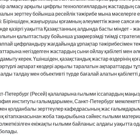
ір алмасу арқылы цифрлы технологиялардың жастардың са
палын зерттеу бойынша ресейлік тәжірибе мына мәселерге е
тті: Біріншіден, жаңғырушы қоғамның әлеуметтік және саяси 
нде қазіргі уақытта Қазақстанның алдында басты міндет – 
ылығын қалыптастыру бойынша ұзақмерзімді тиімді стратеги
жаппай цифрландыру жағдайында ұрпақтар тәжірибесімен тек
аттарына негізделген жастардың сыни ойлау қабілеті мен әле
амыту керек. Үшіншіден, қазақстандық жастар өздерінің қо
е әртүрлі ақпарат көздері арқылы таралатын ақпараттарды тұ
лды талдау мен объективті түрде бағалай алатын қабілетті
т-Петербург (Ресей) қалаларына ғылыми іссапардың маң
офия институты ғалымдарымен, Санкт-Петербург мемлекетті
 мен қолданбалы зерттеулер кафедрасының жас ғалымдарым
тық кітапханасынан жоба тақырыбына сәйкес ғылыми матери
лжеткізілген екіжақты ғылыми байланыс алдағы уақытта одан
болады.