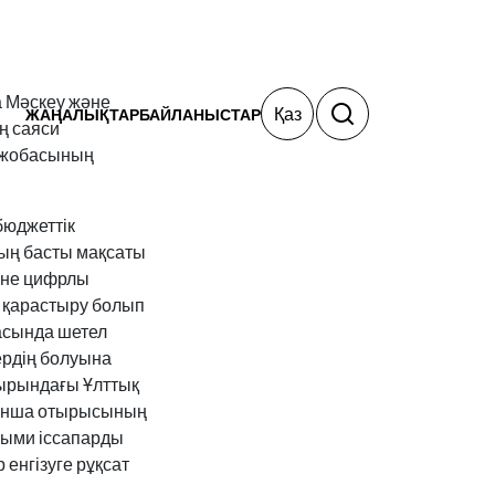
 Мәскеу және
Қаз
ЖАҢАЛЫҚТАР
БАЙЛАНЫСТАР
ң саяси
у жобасының
бюджеттік
дың басты мақсаты
әне цифрлы
н қарастыру болып
асында шетел
ердің болуына
мырындағы Ұлттық
йынша отырысының
лыми іссапарды
енгізуге рұқсат