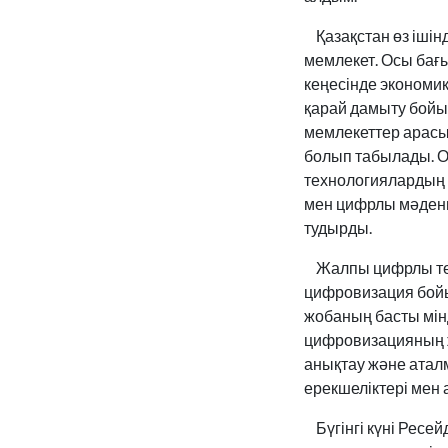
Қазақстан өз ішін
мемлекет. Осы бағ
кеңесінде экономи
қарай дамыту бойы
мемлекеттер арасы
болып табылады. О
технологиялардың ә
мен цифрлы мәдени
тудырды.
Жалпы цифрлы тех
цифровизация бойы
жобаның басты мін
цифровизацияның ж
анықтау және атал
ерекшеліктері мен
Бүгінгі күні Ресе