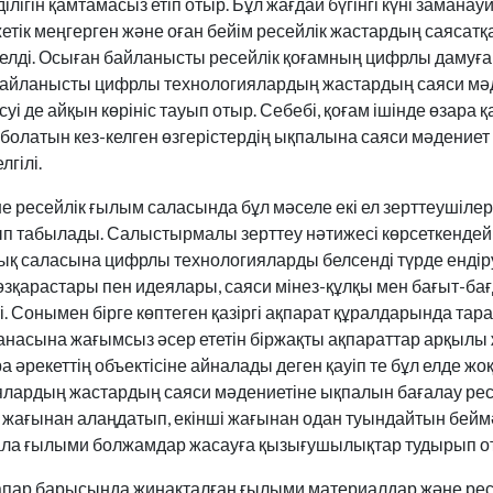
лігін қамтамасыз етіп отыр. Бұл жағдай бүгінгі күні заманау
тік меңгерген және оған бейім ресейлік жастардың саясатқа
елді. Осыған байланысты ресейлік қоғамның цифрлы дамуғ
байланысты цифрлы технологиялардың жастардың саяси мә
уі де айқын көрініс тауып отыр. Себебі, қоғам ішінде өзара
болатын кез-келген өзгерістердің ықпалына саяси мәдениет 
гілі.
ресейлік ғылым саласында бұл мәселе екі ел зерттеушілері
п табылады. Салыстырмалы зерттеу нәтижесі көрсеткендей Р
ық саласына цифрлы технологияларды белсенді түрде ендіру
өзқарастары пен идеялары, саяси мінез-құлқы мен бағыт-б
ті. Сонымен бірге көптеген қазіргі ақпарат құралдарында та
анасына жағымсыз әсер ететін біржақты ақпараттар арқылы
а әрекеттің объектісіне айналады деген қауіп те бұл елде жо
лардың жастардың саяси мәдениетіне ықпалын бағалау ре
 жағынан алаңдатып, екінші жағынан одан туындайтын беймә
ала ғылыми болжамдар жасауға қызығушылықтар тудырып о
пар барысында жинақталған ғылыми материалдар және рес