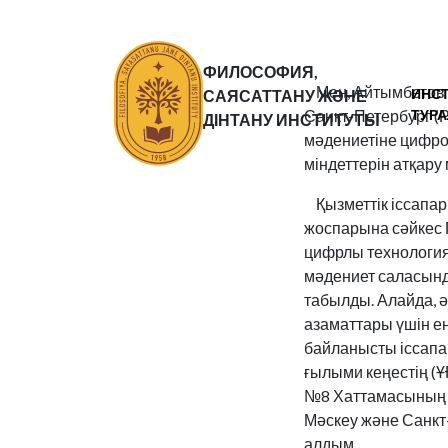
ФИЛОСОФИЯ,
Мен, Айтымбетов Н
ИНС
САЯСАТТАНУ ЖӘНЕ
ТУР
Санкт-Петербург (
ДІНТАНУ ИНСТИТУТЫ
мәдениетіне цифро
міндеттерін атқару
Қызметтік іссапар 
жоспарына сәйкес 
цифрлы технология
мәдениет саласынд
табылды. Алайда, 
азаматтары үшін ен
байланысты іссапа
ғылыми кеңестің (
№8 Хаттамасының №
Мәскеу және Санкт-
алдым.