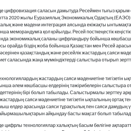
де цифровизация саласын дамытуда Ресеймен тығыз қарым-
ытта 2020 жылы Еуразиялық Экономикалық Одақтың (ЕАЭО)
калық және мәдени интеграция аясында екіжақты ынтымақта
нша меморандумға қол қойылды. Ресей посткеңестік кеңісті
нда экономикалық саланы цифрландыру бойынша көшбасшы
сы орайда біздің жоба бойынша Қазақстан мен Ресей арас
серінен қазақстандық және ресейлік жастардың саяси мәден
ет саласында жаңа мүмкіндіктерді салыстыра отырып зерт
нологиялардың жастардың саяси мәдениетіне тигізетін ы
нша әлем көшбасшы елдерінің тәжірибелерін салыстыра о
деттерінің бірі болып табылады. Салыстырмалы зерттеу ар
астардың саяси мәдениетіне тигізетін ықпалының ортақ т
мыш елдер арасында саяси тұрақтылық пен саяси дамудың ү
 айырмашылықтарын айқындау басты мақсат болып табылад
йде цифрлы технологиялар халықтың басым бөлігіне ақпарат