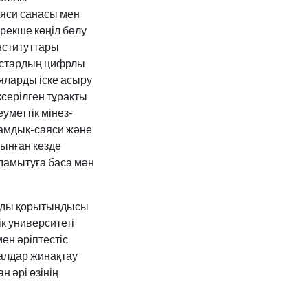
яси санасы мен
рекше көңіл бөлу
институттары
жастардың цифрлы
яларды іске асыру
серілген тұрақты
уметтік мінез-
ғамдық-саяси және
тынған кезде
 дамытуға баса мән
ызды қорытындысы
к университеті
ен әріптестіс
алдар жинақтау
 әрі өзінің