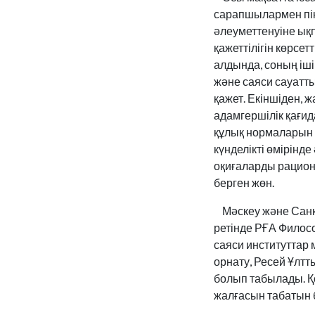
сарапшылармен пік
әлеуметтенуіне ық
қажеттілігін көрсе
алдында, соның іші
және саяси сауатт
қажет. Екіншіден, 
адамгершілік қағид
құлық нормаларын д
күнделікті өмірінд
оқиғаларды рациона
берген жөн.
Мәскеу және Санк
ретінде РҒА Филос
саяси институттар
орнату, Ресей Ұлт
болып табылады. Қо
жалғасын табатын 