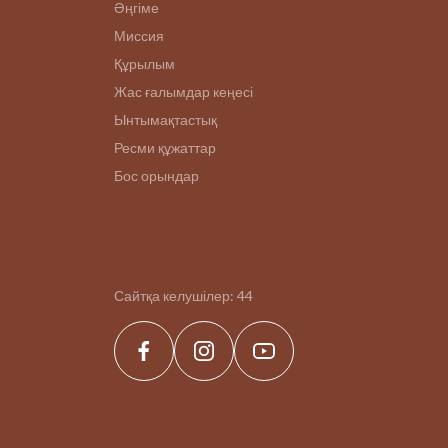
Әңгіме
Миссия
Құрылым
Жас ғалымдар кеңесі
Ынтымақтастық
Ресми құжаттар
Бос орындар
Сайтқа келушілер:
44