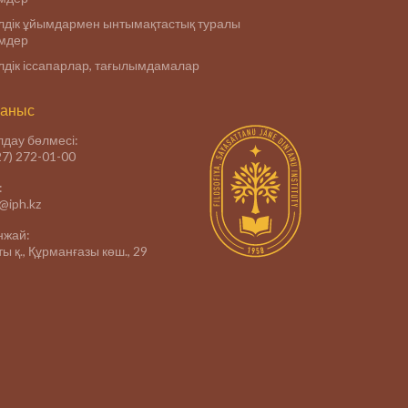
дік ұйымдармен ынтымақтастық туралы
імдер
дік іссапарлар, тағылымдамалар
аныс
дау бөлмесі:
27) 272-01-00
:
e@iph.kz
нжай:
ы қ., Құрманғазы көш., 29