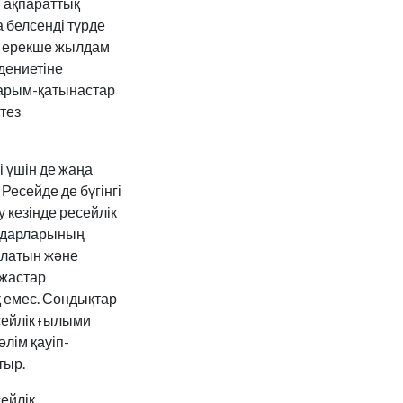
и ақпараттық
 белсенді түрде
а ерекше жылдам
дениетіне
 қарым-қатынастар
тез
 үшін де жаңа
есейде де бүгінгі
 кезінде ресейлік
ағдарларының
ралатын және
 жастар
қ емес. Сондықтар
сейлік ғылыми
лім қауіп-
тыр.
ейлік