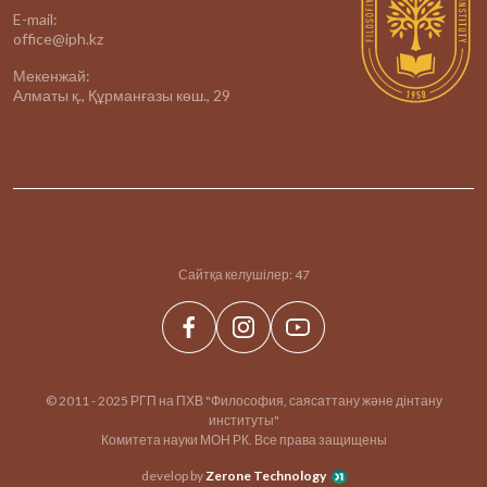
E-mail:
office@iph.kz
Мекенжай:
Алматы қ., Құрманғазы көш., 29
Сайтқа келушілер:
47
© 2011 - 2025 РГП на ПХВ "Философия, саясаттану және дінтану
институты"
Комитета науки МОН РК. Все права защищены
develop by
Zerone Technology