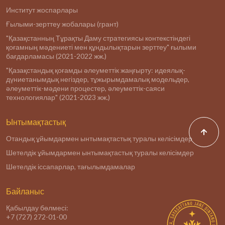
Институт жоспарлары
Ғылыми-зерттеу жобалары (грант)
"Қазақстанның Тұрақты Даму стратегиясы контекстіндегі
қоғамның мәдениеті мен құндылықтарын зерттеу" ғылыми
бағдарламасы (2021-2022 жж.)
"Қазақстандық қоғамды әлеуметтік жаңғырту: идеялық-
дүниетанымдық негіздер, тұжырымдамалық модельдер,
әлеуметтік-мәдени процестер, әлеуметтік-саяси
технологиялар" (2021-2023 жж.)
Ынтымақтастық
Отандық ұйымдармен ынтымақтастық туралы келісімдер
Шетелдік ұйымдармен ынтымақтастық туралы келісімдер
Шетелдік іссапарлар, тағылымдамалар
Байланыс
Қабылдау бөлмесі:
+7 (727) 272-01-00