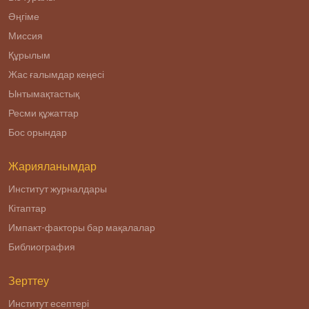
Әңгіме
Миссия
Құрылым
Жас ғалымдар кеңесі
Ынтымақтастық
Ресми құжаттар
Бос орындар
Жарияланымдар
Институт журналдары
Кітаптар
Импакт-факторы бар мақалалар
Библиография
Зерттеу
Институт есептері