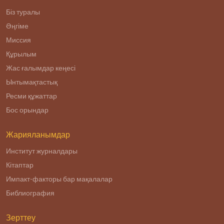
Біз туралы
Әңгіме
Миссия
Құрылым
Жас ғалымдар кеңесі
Ынтымақтастық
Ресми құжаттар
Бос орындар
Жарияланымдар
Институт журналдары
Кітаптар
Импакт-факторы бар мақалалар
Библиография
Зерттеу