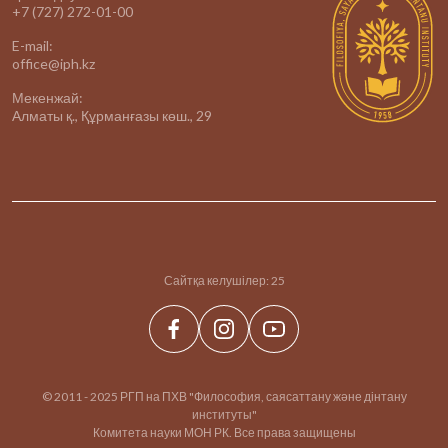
+7 (727) 272-01-00
E-mail:
office@iph.kz
Мекенжай:
Алматы қ., Құрманғазы көш., 29
Сайтқа келушілер:
25
© 2011 - 2025 РГП на ПХВ "Философия, саясаттану және дінтану
институты"
Комитета науки МОН РК. Все права защищены