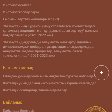
Институт есептері
Институт жоспарлары
Ғылыми-зерттеу жобалары (грант)
"Қазақстанның Тұрақты Даму стратегиясы контекстіндегі
қоғамның мәдениеті мен құндылықтарын зерттеу" ғылыми
бағдарламасы (2021-2022 жж.)
"Қазақстандық қоғамды әлеуметтік жаңғырту: идеялық-
дүниетанымдық негіздер, тұжырымдамалық модельдер,
әлеуметтік-мәдени процестер, әлеуметтік-саяси
технологиялар" (2021-2023 жж.)
Ынтымақтастық
Отандық ұйымдармен ынтымақтастық туралы келісімдер
Шетелдік ұйымдармен ынтымақтастық туралы келісімдер
Шетелдік іссапарлар, тағылымдамалар
Байланыс
Қабылдау бөлмесі: