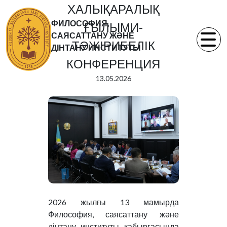
ХАЛЫҚАРАЛЫҚ
ФИЛОСОФИЯ,
ҒЫЛЫМИ-
САЯСАТТАНУ ЖӘНЕ
ТӘЖІРИБЕЛІК
ДІНТАНУ ИНСТИТУТЫ
КОНФЕРЕНЦИЯ
13.05.2026
2026 жылғы 13 мамырда
Философия, саясаттану және
дінтану институты қабырғасында