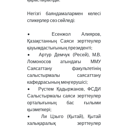
Негізгі баяндамалармен келесі
спикерлер сөз сөйледі:
• Есенжол Алияров,
Қазақстанның Саяси зерттеулер
қауымдастығының президенті;
•
Артур Демчук (Ресей), М.В.
Ломоносов атындағы ММУ
Саясаттану факультетінің
салыстырмалы саясаттану
кафедрасының меңгерушісі;
•
Рүстем Қадыржанов, ФСДИ
Салыстырмалы саяси зерттеулер
орталығының бас ғылыми
қызметкері;
•
Ли Цзыго (Қытай), Қытай
халықаралық зерттеулер