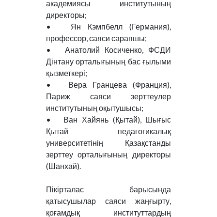
академиясы институтының
директоры;
•
Ян Кэмпбелл (Германия),
профессор, саяси сарапшы;
•
Анатолий Косиченко, ФСДИ
Дінтану орталығының бас ғылыми
қызметкері;
•
Вера Гранцева (Франция),
Париж саяси зерттеулер
институтының оқытушысы;
•
Ван Хайянь (Қытай), Шығыс
Қытай педагогикалық
университетінің Қазақстанды
зерттеу орталығының директоры
(Шанхай).
Пікірталас барысында
қатысушылар саяси жаңғырту,
қоғамдық институттардың