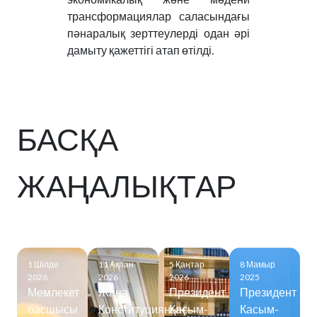
трансформациялар саласындағы
пәнаралық зерттеулерді одан әрі
дамыту қажеттігі атап өтілді.
БАСҚА
ЖАҢАЛЫҚТАР
1 Шілде
11 Ақпан
5 Қаңтар
8 Мамыр
2026
2026
2026
2025
Мемлекет
Жаңа
Президент
Президент
басшысы
Конституцияның
Қасым-
Касым-