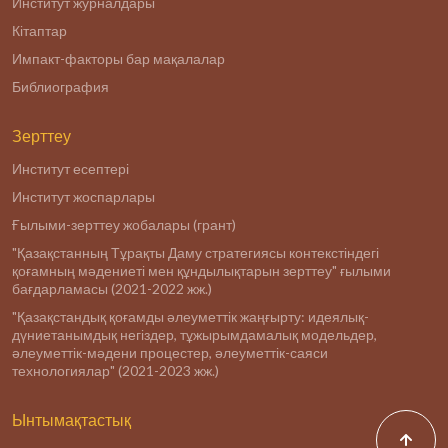
Институт журналдары
Кітаптар
Импакт-факторы бар мақалалар
Библиография
Зерттеу
Институт есептері
Институт жоспарлары
Ғылыми-зерттеу жобалары (грант)
"Қазақстанның Тұрақты Даму стратегиясы контекстіндегі
қоғамның мәдениеті мен құндылықтарын зерттеу" ғылыми
бағдарламасы (2021-2022 жж.)
"Қазақстандық қоғамды әлеуметтік жаңғырту: идеялық-
дүниетанымдық негіздер, тұжырымдамалық модельдер,
әлеуметтік-мәдени процестер, әлеуметтік-саяси
технологиялар" (2021-2023 жж.)
Ынтымақтастық