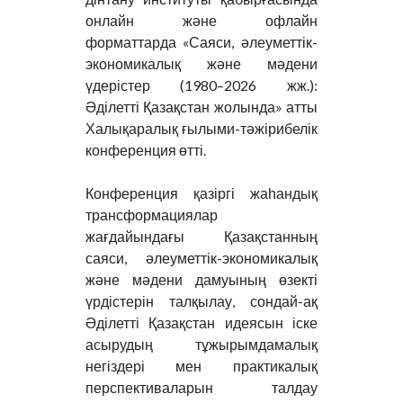
онлайн және офлайн
форматтарда «Саяси, әлеуметтік-
экономикалық және мәдени
үдерістер (1980–2026 жж.):
Әділетті Қазақстан жолында» атты
Халықаралық ғылыми-тәжірибелік
конференция өтті.
Конференция қазіргі жаһандық
трансформациялар
жағдайындағы Қазақстанның
саяси, әлеуметтік-экономикалық
және мәдени дамуының өзекті
үрдістерін талқылау, сондай-ақ
Әділетті Қазақстан идеясын іске
асырудың тұжырымдамалық
негіздері мен практикалық
перспективаларын талдау