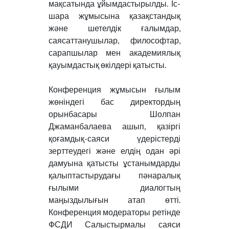
мақсатында ұйымдастырылды. Іс-
шара жұмысына қазақстандық
және шетелдік ғалымдар,
саясаттанушылар, философтар,
сарапшылар мен академиялық
қауымдастық өкілдері қатысты.
Конференция жұмысын ғылым
жөніндегі бас директордың
орынбасары Шолпан
Джаманбалаева ашып, қазіргі
қоғамдық-саяси үдерістерді
зерттеудегі және елдің одан әрі
дамуына қатысты ұстанымдарды
қалыптастырудағы пәнаралық
ғылыми диалогтың
маңыздылығын атап өтті.
Конференция модераторы ретінде
ФСДИ Салыстырмалы саяси