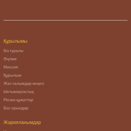
Құрылымы
Біз туралы
Әңгіме
Миссия
Құрылым
Жас ғалымдар кеңесі
Ынтымақтастық
Ресми құжаттар
Бос орындар
Жарияланымдар