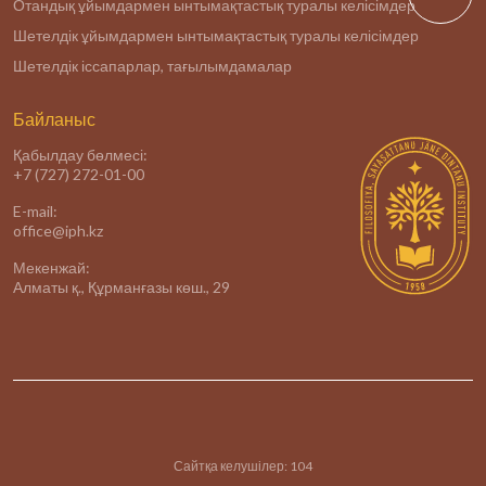
Отандық ұйымдармен ынтымақтастық туралы келісімдер
Шетелдік ұйымдармен ынтымақтастық туралы келісімдер
Шетелдік іссапарлар, тағылымдамалар
Байланыс
Қабылдау бөлмесі:
+7 (727) 272-01-00
E-mail:
office@iph.kz
Мекенжай:
Алматы қ., Құрманғазы көш., 29
Сайтқа келушілер:
104