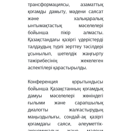
трансформациясы, азаматтық
қоғамды дамыту, мәдени саясат
және халықаралық
ынтымақтастық мәселелері
бойынша пікір алмасты.
Қазақстандағы қазіргі үдерістерді
талдаудың түрлі зерттеу тәсілдері
ұсынылып, шетелдік жаңғырту
тәжірибесінің жекелеген
аспектілері қарастырылды.
Конференция қорытындысы
бойынша Қазақстанның қоғамдық
дамуы мәселелері жөніндегі
ғылыми және сарапшылық
диалогты жалғастырудың
маңыздылығы, сондай-ақ қазіргі
қоғамдағы саяси, әлеуметтік-
экономикалық және мәдени