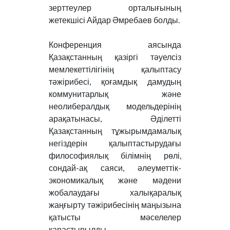
зерттеулер орталығының
жетекшісі Айдар Әмребаев болды.
Конференция аясында
Қазақстанның қазіргі тәуелсіз
мемлекеттілігінің қалыптасу
тәжірибесі, қоғамдық дамудың
коммунитарлық және
неолибералдық модельдерінің
арақатынасы, Әділетті
Қазақстанның тұжырымдамалық
негіздерін қалыптастырудағы
философиялық білімнің рөлі,
сондай-ақ саяси, әлеуметтік-
экономикалық және мәдени
жобалаудағы халықаралық
жаңғырту тәжірибесінің маңызына
қатысты мәселелер
қарастырылды.