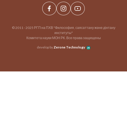
© 2011 - 2025 РГП на ПХВ "Философия, саясаттану және дінтану
институты"
Комитета науки МОН РК. Все права защищены
develop by
Zerone Technology