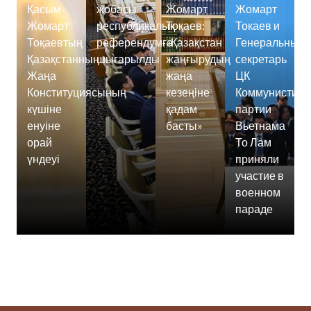
Қасым-
жобасы
Жомарт
Жомарт
Жомарт
республикалық
Тоқаев:
Токаев и
Тоқаевтың
референдумға
«Қазақстан
Генеральный
Қазақстанның
шығарылды
жаңғырудың
секретарь
Жаңа
жаңа
ЦК
Конституциясының
кезеңіне
Коммунистиче
күшіне
қадам
партии
енуіне
басты»
Вьетнама
орай
То Лам
үндеуі
приняли
участие в
военном
параде