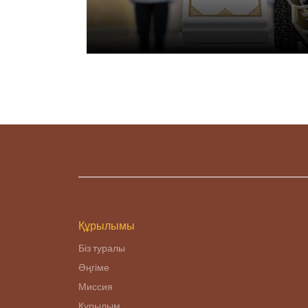
Құрылымы
Біз туралы
Әңгіме
Миссия
Құрылым