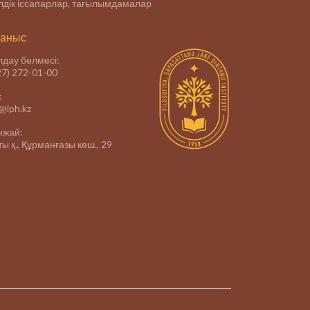
дік іссапарлар, тағылымдамалар
аныс
дау бөлмесі:
27) 272-01-00
:
e@iph.kz
нжай:
ы қ., Құрманғазы көш., 29