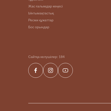
Жас ғалымдар кеңесі
Ынтымақтастық
Ресми құжаттар
Бос орындар
Сайтқа келушілер:
184