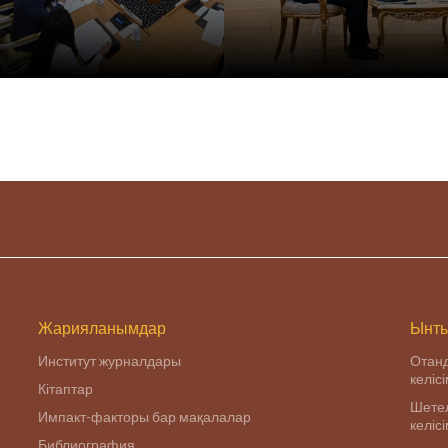
Жарияланымдар
Ынты
Институт журналдары
Отан
келіс
Кітаптар
Шетел
Импакт-факторы бар мақалалар
келіс
Библиография