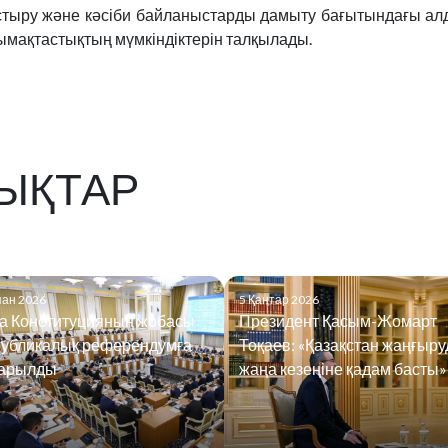
тыру және кәсіби байланыстарды дамыту бағытындағы ал
мақтастықтың мүмкіндіктерін талқылады.
ЫҚТАР
пан 2026
5 Қаңтар 2026
а Конституцияның жобасы
Президент Қасым-Жомарт
публикалық референдумға
Тоқаев: «Қазақстан жаңғыр
арылды
жаңа кезеңіне қадам басты»