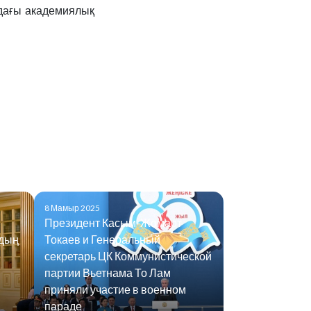
дағы академиялық
8 Мамыр 2025
Президент Касым-Жомарт
удың
Токаев и Генеральный
секретарь ЦК Коммунистической
партии Вьетнама То Лам
приняли участие в военном
параде