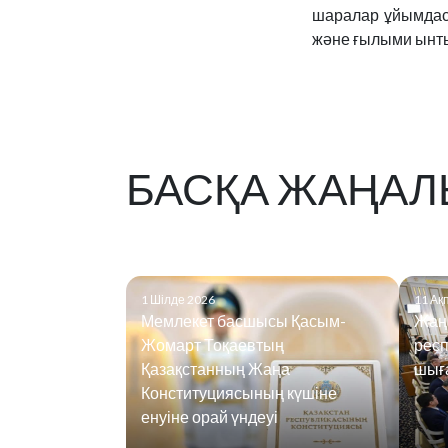
шаралар ұйымдас
және ғылыми ынты
БАСҚА ЖАҢАЛ
1 Шілде 2026
11 Ақ
Мемлекет басшысы Қасым-
Жаң
Жомарт Тоқаевтың
рес
Қазақстанның Жаңа
шығ
Конституциясының күшіне
енуіне орай үндеуі