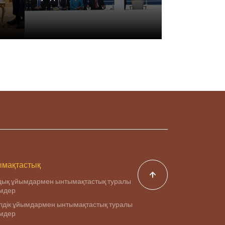
мақтастық
дық ұйымдармен ынтымақтастық туралы
імдер
дік ұйымдармен ынтымақтастық туралы
імдер