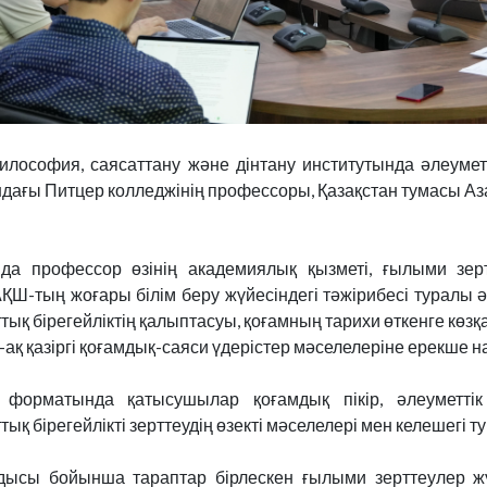
илософия, саясаттану және дінтану институтында әлеум
дағы Питцер колледжінің профессоры, Қазақстан тумасы А
а профессор өзінің академиялық қызметі, ғылыми зертт
Ш-тың жоғары білім беру жүйесіндегі тәжірибесі туралы әң
тық бірегейліктің қалыптасуы, қоғамның тарихи өткенге көзқ
ай-ақ қазіргі қоғамдық-саяси үдерістер мәселелеріне ерекше 
 форматында қатысушылар қоғамдық пікір, әлеуметтік
тық бірегейлікті зерттеудің өзекті мәселелері мен келешегі 
дысы бойынша тараптар бірлескен ғылыми зерттеулер жүр