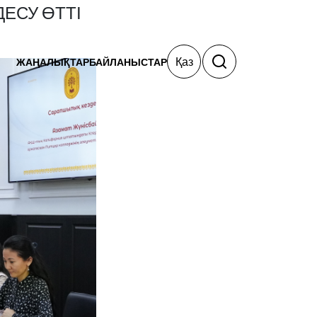
ЕСУ ӨТТІ
Қаз
ЖАҢАЛЫҚТАР
БАЙЛАНЫСТАР