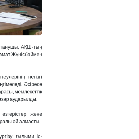
еттанушы, АҚШ-тың
замат Жүнісбаймен
еулерінің негізгі
гімеледі. Әсіресе
арасы, мемлекеттік
назар аударылды.
 өзгерістер және
туралы ой алмасты.
гізу, ғылыми іс-