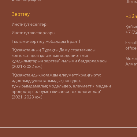
Шетел
Зерттеу
Байл
Институт есептері
Қабыл
+7 (7
Институт жоспарлары
Ғылыми-зерттеу жобалары (грант)
E-mail
offic
"Қазақстанның Тұрақты Даму стратегиясы
контекстіндегі қоғамның мәдениеті мен
Меке
құндылықтарын зерттеу" ғылыми бағдарламасы
Алмат
(2021-2022 жж.)
"Қазақстандық қоғамды әлеуметтік жаңғырту:
идеялық-дүниетанымдық негіздер,
тұжырымдамалық модельдер, әлеуметтік-мәдени
процестер, әлеуметтік-саяси технологиялар"
(2021-2023 жж.)