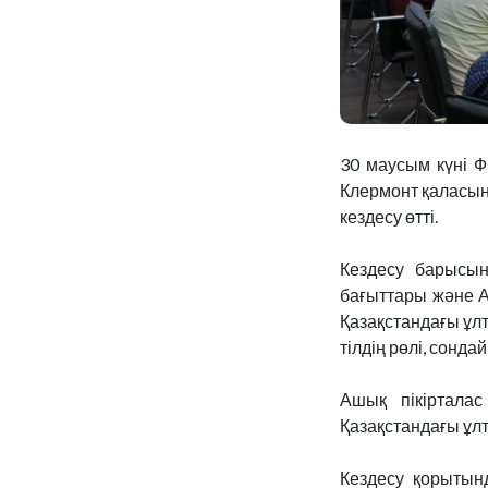
30 маусым күні Ф
Клермонт қаласын
кездесу өтті.
Кездесу барысынд
бағыттары және АҚ
Қазақстандағы ұлт
тілдің рөлі, сонд
Ашық пікірталас
Қазақстандағы ұлт
Кездесу қорытын