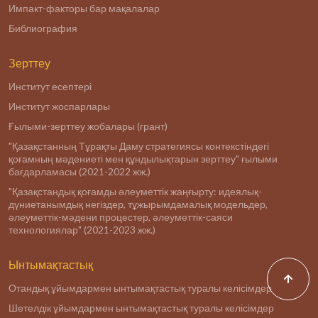
Импакт-факторы бар мақалалар
Библиография
Зерттеу
Институт есептері
Институт жоспарлары
Ғылыми-зерттеу жобалары (грант)
"Қазақстанның Тұрақты Даму стратегиясы контекстіндегі
қоғамның мәдениеті мен құндылықтарын зерттеу" ғылыми
бағдарламасы (2021-2022 жж.)
"Қазақстандық қоғамды әлеуметтік жаңғырту: идеялық-
дүниетанымдық негіздер, тұжырымдамалық модельдер,
әлеуметтік-мәдени процестер, әлеуметтік-саяси
технологиялар" (2021-2023 жж.)
Ынтымақтастық
Отандық ұйымдармен ынтымақтастық туралы келісімдер
Шетелдік ұйымдармен ынтымақтастық туралы келісімдер