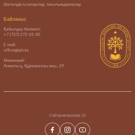
Шетелдік іссапарлар, тағылымдамалар
Байланыс
Қабылдау бөлмесі:
+7 (727) 272-01-00
E-mail:
office@iph.kz
Мекенжай:
Алматы қ., Құрманғазы көш., 29
Сайтқа келушілер:
32