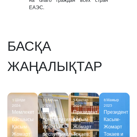
ЕАЭС.
БАСҚА
ЖАҢАЛЫҚТАР
1 Шілде
11 Ақпан
5 Қаңтар
8 Мамыр
2026
2026
2026
2025
Мемлекет
Жаңа
Президент
Президент
басшысы
Конституцияның
Қасым-
Касым-
Қасым-
жобасы
Жомарт
Жомарт
Жомарт
республикалық
Тоқаев:
Токаев и