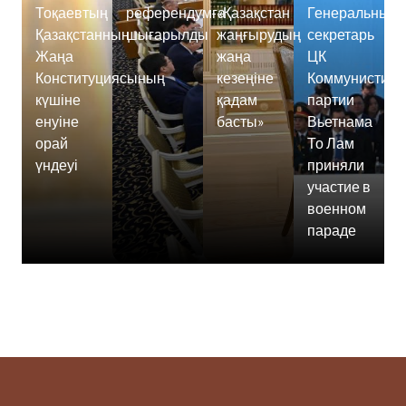
Тоқаевтың
референдумға
«Қазақстан
Генеральный
Қазақстанның
шығарылды
жаңғырудың
секретарь
Жаңа
жаңа
ЦК
Конституциясының
кезеңіне
Коммунистиче
күшіне
қадам
партии
енуіне
басты»
Вьетнама
орай
То Лам
үндеуі
приняли
участие в
военном
параде