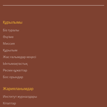
Құрылымы
Біз туралы
Әңгіме
Миссия
Құрылым
Жас ғалымдар кеңесі
Ынтымақтастық
Ресми құжаттар
Бос орындар
Жарияланымдар
Институт журналдары
Кітаптар