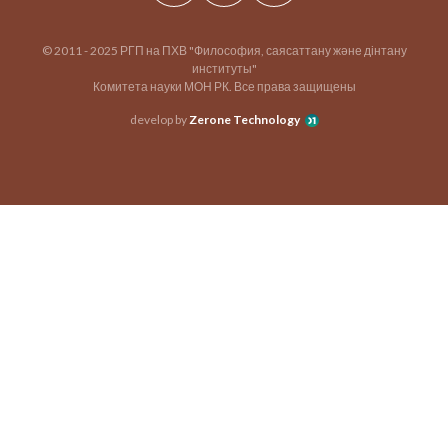
© 2011 - 2025 РГП на ПХВ "Философия, саясаттану және дінтану
институты"
Комитета науки МОН РК. Все права защищены
develop by
Zerone Technology