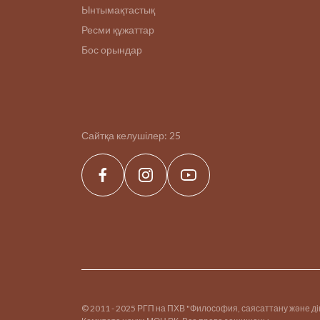
Ынтымақтастық
Ресми құжаттар
Бос орындар
Сайтқа келушілер:
25
© 2011 - 2025 РГП на ПХВ "Философия, саясаттану және д