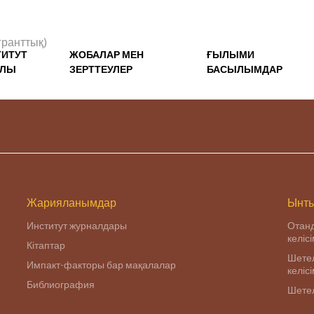
гранттық)
ТИТУТ
ЖОБАЛАР МЕН
ҒЫЛЫМИ
АЛЫ
ЗЕРТТЕУЛЕР
БАСЫЛЫМДАР
Жарияланымдар
Ынты
Институт журналдары
Отан
келіс
Кітаптар
Шетел
Импакт-факторы бар мақалалар
келіс
Библиография
Шетел