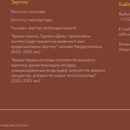
Зерттеу
Байл
Институт есептері
Қабыл
+7 (7
Институт жоспарлары
Ғылыми-зерттеу жобалары (грант)
E-mail
offic
"Қазақстанның Тұрақты Даму стратегиясы
контекстіндегі қоғамның мәдениеті мен
Меке
құндылықтарын зерттеу" ғылыми бағдарламасы
Алмат
(2021-2022 жж.)
"Қазақстандық қоғамды әлеуметтік жаңғырту:
идеялық-дүниетанымдық негіздер,
тұжырымдамалық модельдер, әлеуметтік-мәдени
процестер, әлеуметтік-саяси технологиялар"
(2021-2023 жж.)
інтану институты"