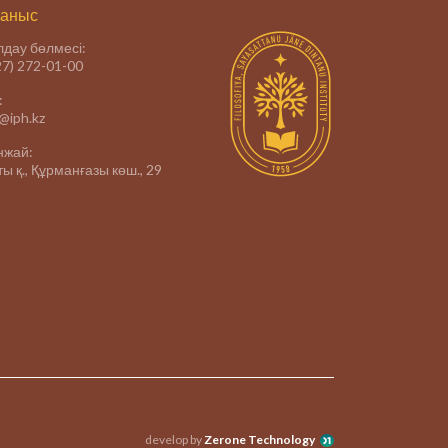
аныс
дау бөлмесі:
27) 272-01-00
:
e@iph.kz
нжай:
ы қ., Құрманғазы көш., 29
develop by
Zerone Technology