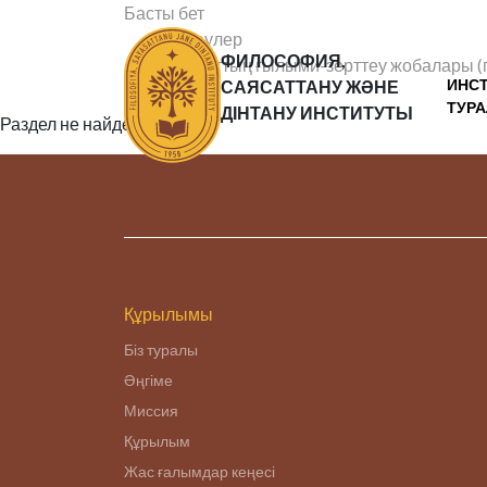
Басты бет
Зерттеулер
ФИЛОСОФИЯ,
Институттың ғылыми-зерттеу жобалары (
ИНС
САЯСАТТАНУ ЖӘНЕ
ТУР
ДІНТАНУ ИНСТИТУТЫ
Раздел не найден
Құрылымы
Біз туралы
Әңгіме
Миссия
Құрылым
Жас ғалымдар кеңесі