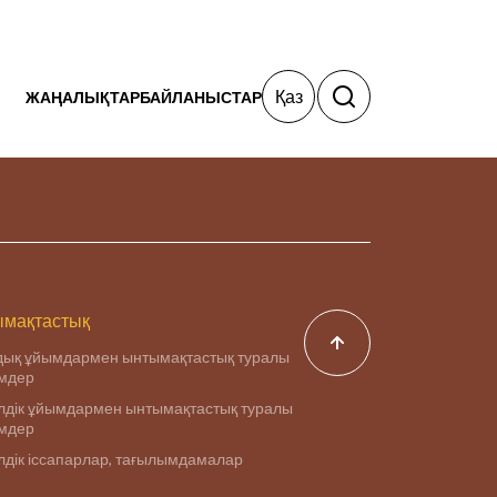
Қаз
ЖАҢАЛЫҚТАР
БАЙЛАНЫСТАР
мақтастық
дық ұйымдармен ынтымақтастық туралы
імдер
дік ұйымдармен ынтымақтастық туралы
імдер
дік іссапарлар, тағылымдамалар