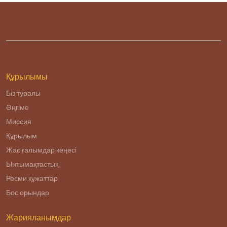
Құрылымы
Біз туралы
Әңгіме
Миссия
Құрылым
Жас ғалымдар кеңесі
Ынтымақтастық
Ресми құжаттар
Бос орындар
Жарияланымдар