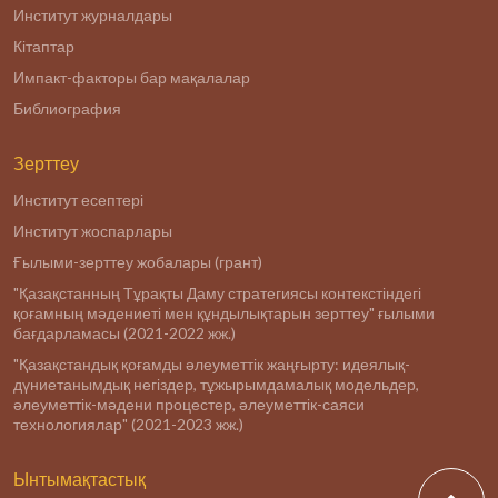
Институт журналдары
Кітаптар
Импакт-факторы бар мақалалар
Библиография
Зерттеу
Институт есептері
Институт жоспарлары
Ғылыми-зерттеу жобалары (грант)
"Қазақстанның Тұрақты Даму стратегиясы контекстіндегі
қоғамның мәдениеті мен құндылықтарын зерттеу" ғылыми
бағдарламасы (2021-2022 жж.)
"Қазақстандық қоғамды әлеуметтік жаңғырту: идеялық-
дүниетанымдық негіздер, тұжырымдамалық модельдер,
әлеуметтік-мәдени процестер, әлеуметтік-саяси
технологиялар" (2021-2023 жж.)
Ынтымақтастық