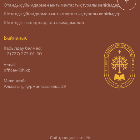
Отандық ұйымдармен ынтымақтастық туралы келісімдер
Шетелдік ұйымдармен ынтымақтастық туралы келісімдер
Шетелдік іссапарлар, тағылымдамалар
Байланыс
Қабылдау бөлмесі:
+7 (727) 272-01-00
E-mail:
office@iph.kz
Мекенжай:
Алматы қ., Құрманғазы көш., 29
Сайтқа келушілер:
198