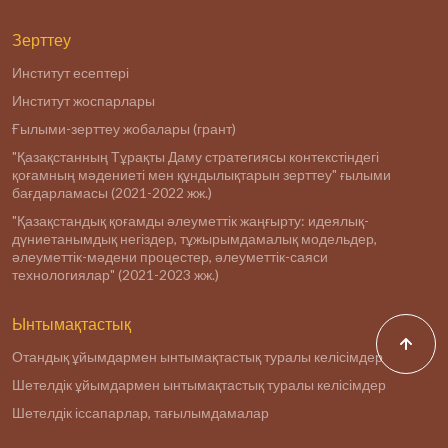
Зерттеу
Институт есептері
Институт жоспарлары
Ғылыми-зерттеу жобалары (грант)
"Қазақстанның Тұрақты Даму стратегиясы контекстіндегі
қоғамның мәдениеті мен құндылықтарын зерттеу" ғылыми
бағдарламасы (2021-2022 жж.)
"Қазақстандық қоғамды әлеуметтік жаңғырту: идеялық-
дүниетанымдық негіздер, тұжырымдамалық модельдер,
әлеуметтік-мәдени процестер, әлеуметтік-саяси
технологиялар" (2021-2023 жж.)
Ынтымақтастық
Отандық ұйымдармен ынтымақтастық туралы келісімдер
Шетелдік ұйымдармен ынтымақтастық туралы келісімдер
Шетелдік іссапарлар, тағылымдамалар