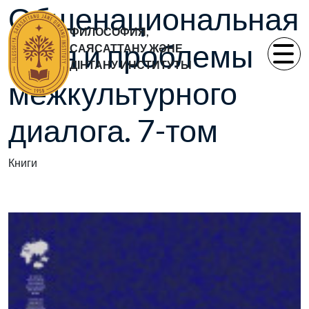
Общенациональная
ФИЛОСОФИЯ,
идея и проблемы
САЯСАТТАНУ ЖӘНЕ
ДІНТАНУ ИНСТИТУТЫ
межкультурного
диалога. 7-том
Книги