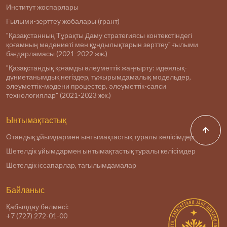
Институт жоспарлары
Ғылыми-зерттеу жобалары (грант)
"Қазақстанның Тұрақты Даму стратегиясы контекстіндегі
қоғамның мәдениеті мен құндылықтарын зерттеу" ғылыми
бағдарламасы (2021-2022 жж.)
"Қазақстандық қоғамды әлеуметтік жаңғырту: идеялық-
дүниетанымдық негіздер, тұжырымдамалық модельдер,
әлеуметтік-мәдени процестер, әлеуметтік-саяси
технологиялар" (2021-2023 жж.)
Ынтымақтастық
Отандық ұйымдармен ынтымақтастық туралы келісімдер
Шетелдік ұйымдармен ынтымақтастық туралы келісімдер
Шетелдік іссапарлар, тағылымдамалар
Байланыс
Қабылдау бөлмесі:
+7 (727) 272-01-00