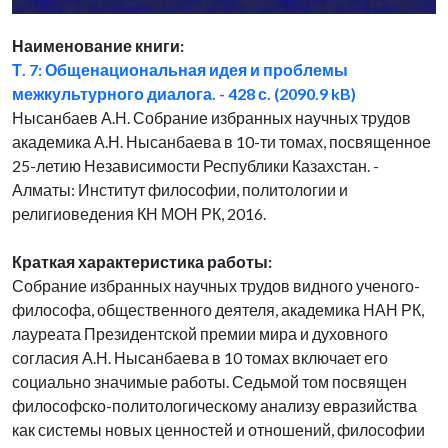
Наименование книги:
Т. 7: Общенациональная идея и проблемы
межкультурного диалога. - 428 с. (2090.9 kB)
Нысанбаев А.Н. Собрание избранных научных трудов
академика А.Н. Нысанбаева в 10-ти томах, посвященное
25-летию Независимости Республики Казахстан. -
Алматы: Институт философии, политологии и
религиоведения КН МОН РК, 2016.
Краткая характеристика работы:
Собрание избранных научных трудов видного ученого-
философа, общественного деятеля, академика НАН РК,
лауреата Президентской премии мира и духовного
согласия А.Н. Нысанбаева в 10 томах включает его
социально значимые работы. Седьмой том посвящен
философско-политологическому анализу евразийства
как системы новых ценностей и отношений, философии