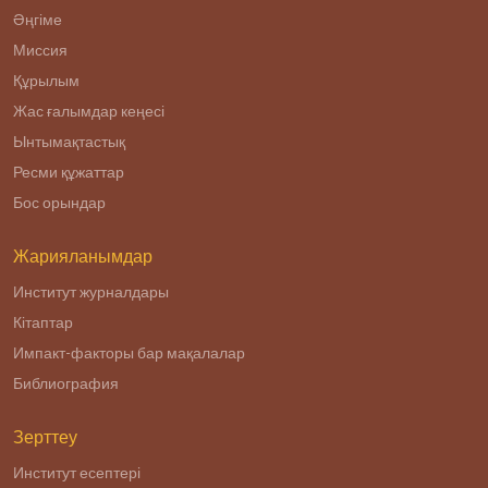
Әңгіме
Миссия
Құрылым
Жас ғалымдар кеңесі
Ынтымақтастық
Ресми құжаттар
Бос орындар
Жарияланымдар
Институт журналдары
Кітаптар
Импакт-факторы бар мақалалар
Библиография
Зерттеу
Институт есептері