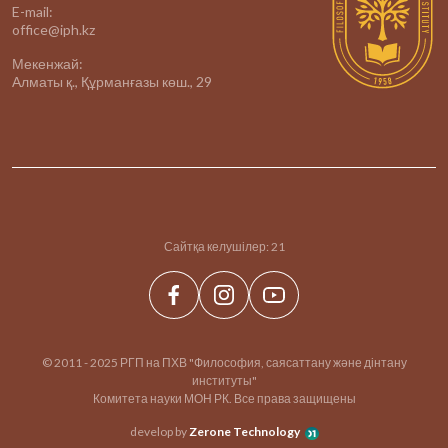
E-mail:
office@iph.kz
Мекенжай:
Алматы қ., Құрманғазы көш., 29
Сайтқа келушілер:
21
© 2011 - 2025 РГП на ПХВ "Философия, саясаттану және дінтану
институты"
Комитета науки МОН РК. Все права защищены
develop by
Zerone Technology