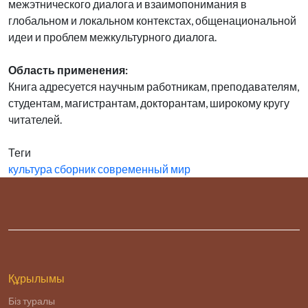
межэтнического диалога и взаимопонимания в
глобальном и локальном контекстах, общенациональной
идеи и проблем межкультурного диалога.
Область применения:
Книга адресуется научным работникам, преподавателям,
студентам, магистрантам, докторантам, широкому кругу
читателей.
Теги
культура
сборник
современный мир
Құрылымы
Біз туралы