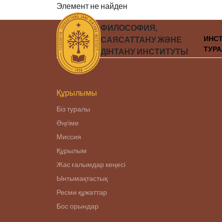
Элемент не найден
ФИЛОСОФИЯ,
ИНС
САЯСАТТАНУ ЖӘНЕ
ТУР
ДІНТАНУ ИНСТИТУТЫ
Құрылымы
Біз туралы
Әңгіме
Миссия
Құрылым
Жас ғалымдар кеңесі
Ынтымақтастық
Ресми құжаттар
Бос орындар