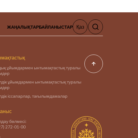
Қаз
ЖАҢАЛЫҚТАР
БАЙЛАНЫСТАР
мақтастық
дық ұйымдармен ынтымақтастық туралы
імдер
дік ұйымдармен ынтымақтастық туралы
імдер
дік іссапарлар, тағылымдамалар
аныс
дау бөлмесі:
27) 272-01-00
: