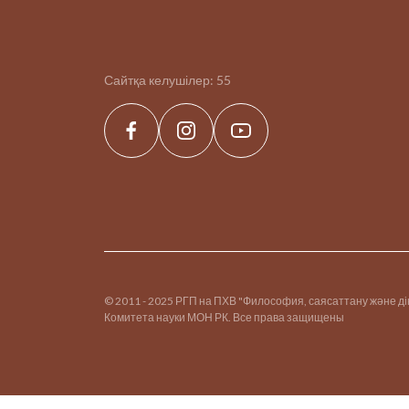
Сайтқа келушілер:
55
© 2011 - 2025 РГП на ПХВ "Философия, саясаттану және д
Комитета науки МОН РК. Все права защищены