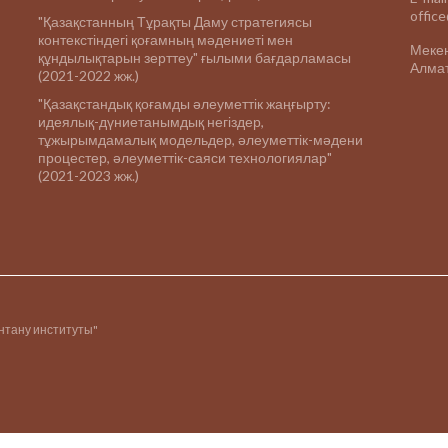
offic
"Қазақстанның Тұрақты Даму стратегиясы
контекстіндегі қоғамның мәдениеті мен
Меке
құндылықтарын зерттеу" ғылыми бағдарламасы
Алмат
(2021-2022 жж.)
"Қазақстандық қоғамды әлеуметтік жаңғырту:
идеялық-дүниетанымдық негіздер,
тұжырымдамалық модельдер, әлеуметтік-мәдени
процестер, әлеуметтік-саяси технологиялар"
(2021-2023 жж.)
інтану институты"