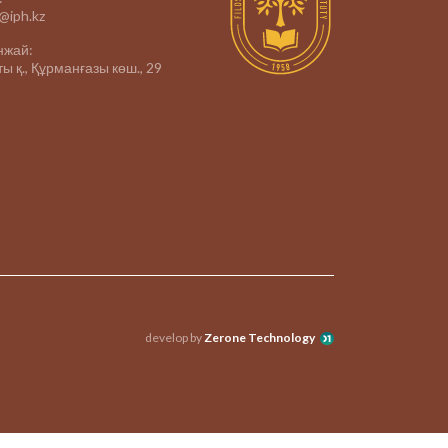
e@iph.kz
нжай:
ы қ., Құрманғазы көш., 29
develop by
Zerone Technology