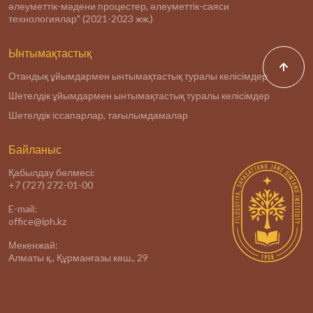
әлеуметтік-мәдени процестер, әлеуметтік-саяси
технологиялар" (2021-2023 жж.)
Ынтымақтастық
Отандық ұйымдармен ынтымақтастық туралы келісімдер
Шетелдік ұйымдармен ынтымақтастық туралы келісімдер
Шетелдік іссапарлар, тағылымдамалар
Байланыс
Қабылдау бөлмесі:
+7 (727) 272-01-00
E-mail:
office@iph.kz
Мекенжай:
Алматы қ., Құрманғазы көш., 29