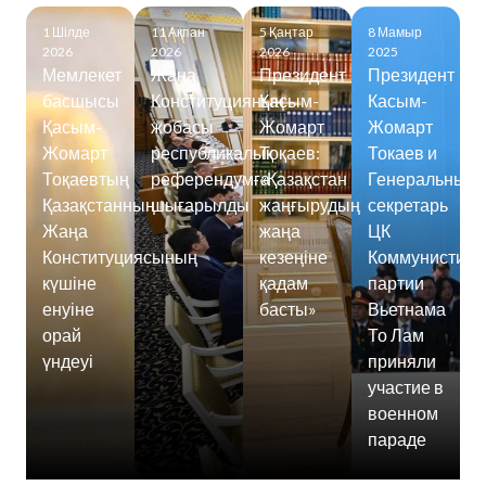
1 Шілде
11 Ақпан
5 Қаңтар
8 Мамыр
2026
2026
2026
2025
Мемлекет
Жаңа
Президент
Президент
басшысы
Конституцияның
Қасым-
Касым-
Қасым-
жобасы
Жомарт
Жомарт
Жомарт
республикалық
Тоқаев:
Токаев и
Тоқаевтың
референдумға
«Қазақстан
Генеральный
Қазақстанның
шығарылды
жаңғырудың
секретарь
Жаңа
жаңа
ЦК
Конституциясының
кезеңіне
Коммунистиче
күшіне
қадам
партии
енуіне
басты»
Вьетнама
орай
То Лам
үндеуі
приняли
участие в
военном
параде