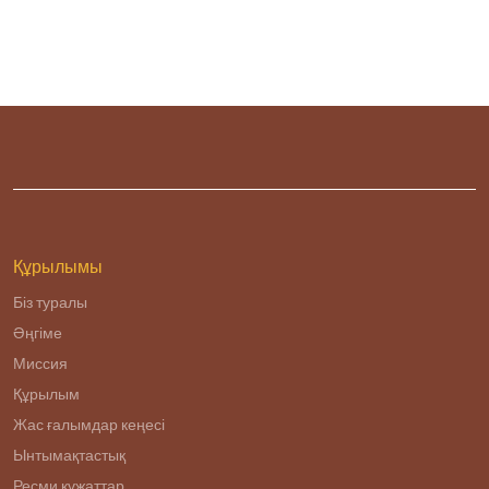
Құрылымы
Біз туралы
Әңгіме
Миссия
Құрылым
Жас ғалымдар кеңесі
Ынтымақтастық
Ресми құжаттар