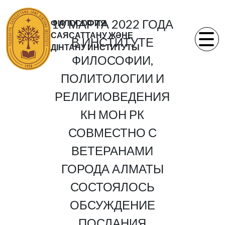
18 МАРТА 2022 ГОДА
ФИЛОСОФИЯ,
САЯСАТТАНУ ЖӘНЕ
В ИНСТИТУТЕ
ДІНТАНУ ИНСТИТУТЫ
ФИЛОСОФИИ,
ПОЛИТОЛОГИИ И
РЕЛИГИОВЕДЕНИЯ
КН МОН РК
СОВМЕСТНО С
ВЕТЕРАНАМИ
ГОРОДА АЛМАТЫ
СОСТОЯЛОСЬ
ОБСУЖДЕНИЕ
ПОСЛАНИЯ