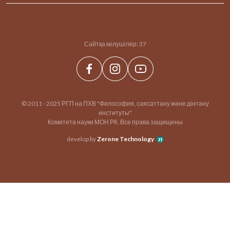
Сайтқа келушілер:
37
© 2011 - 2025 РГП на ПХВ "Философия, саясаттану және дінтану
институты"
Комитета науки МОН РК. Все права защищены
develop by
Zerone Technology