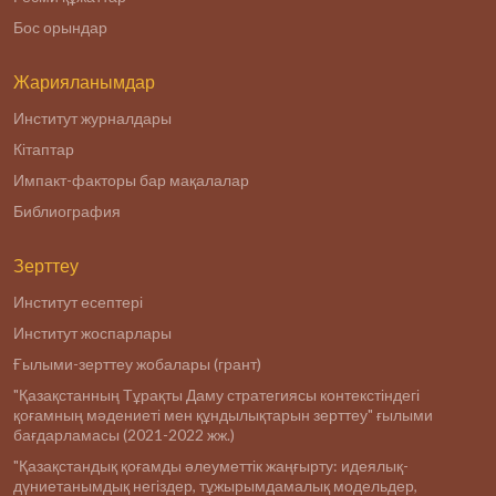
Бос орындар
Жарияланымдар
Институт журналдары
Кітаптар
Импакт-факторы бар мақалалар
Библиография
Зерттеу
Институт есептері
Институт жоспарлары
Ғылыми-зерттеу жобалары (грант)
"Қазақстанның Тұрақты Даму стратегиясы контекстіндегі
қоғамның мәдениеті мен құндылықтарын зерттеу" ғылыми
бағдарламасы (2021-2022 жж.)
"Қазақстандық қоғамды әлеуметтік жаңғырту: идеялық-
дүниетанымдық негіздер, тұжырымдамалық модельдер,