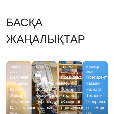
БАСҚА
ЖАҢАЛЫҚТАР
1 Шілде
11 Ақпан
5 Қаңтар
8 Мамыр
2026
2026
2026
2025
Мемлекет
Жаңа
Президент
Президент
басшысы
Конституцияның
Қасым-
Касым-
Қасым-
жобасы
Жомарт
Жомарт
Жомарт
республикалық
Тоқаев:
Токаев и
Тоқаевтың
референдумға
«Қазақстан
Генеральный
Қазақстанның
шығарылды
жаңғырудың
секретарь
Жаңа
жаңа
ЦК