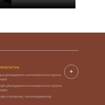
мақтастық
дық ұйымдармен ынтымақтастық туралы
імдер
дік ұйымдармен ынтымақтастық туралы
імдер
дік іссапарлар, тағылымдамалар