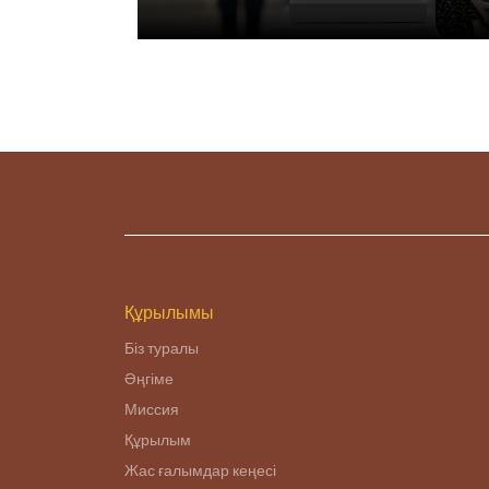
Құрылымы
Біз туралы
Әңгіме
Миссия
Құрылым
Жас ғалымдар кеңесі