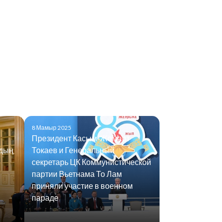
8 Мамыр 2025
Президент Касым-Жомарт
удың
Токаев и Генеральный
секретарь ЦК Коммунистической
партии Вьетнама То Лам
приняли участие в военном
параде