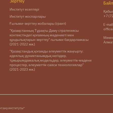
Зерттеу
Байл
Институт есептері
Қабыл
+7 (7
Институт жоспарлары
Ғылыми-зерттеу жобалары (грант)
E-mail
offic
"Қазақстанның Тұрақты Даму стратегиясы
контекстіндегі қоғамның мәдениеті мен
Меке
құндылықтарын зерттеу" ғылыми бағдарламасы
Алмат
(2021-2022 жж.)
"Қазақстандық қоғамды әлеуметтік жаңғырту:
идеялық-дүниетанымдық негіздер,
тұжырымдамалық модельдер, әлеуметтік-мәдени
процестер, әлеуметтік-саяси технологиялар"
(2021-2023 жж.)
інтану институты"