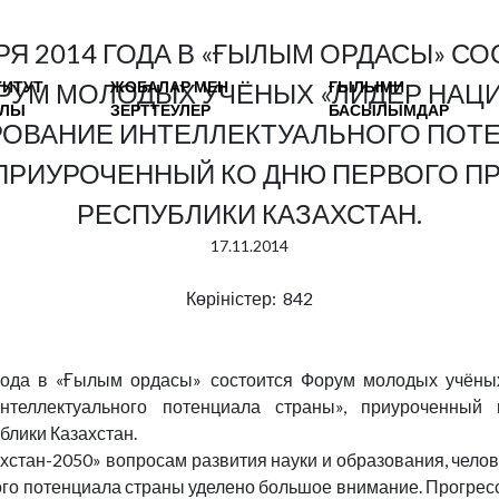
РЯ 2014 ГОДА В «ҒЫЛЫМ ОРДАСЫ» С
ТИТУТ
ЖОБАЛАР МЕН
ҒЫЛЫМИ
РУМ МОЛОДЫХ УЧЁНЫХ «ЛИДЕР НАЦИ
АЛЫ
ЗЕРТТЕУЛЕР
БАСЫЛЫМДАР
ОВАНИЕ ИНТЕЛЛЕКТУАЛЬНОГО ПОТ
 ПРИУРОЧЕННЫЙ КО ДНЮ ПЕРВОГО П
РЕСПУБЛИКИ КАЗАХСТАН.
17.11.2014
Көріністер: 842
года в «Ғылым ордасы» состоится Форум молодых учёны
нтеллектуального потенциала страны», приуроченный
блики Казахстан.
хстан-2050» вопросам развития науки и образования, челов
ого потенциала страны уделено большое внимание. Прогре