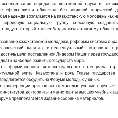
использования передовых достижений науки и техник
е сферы жизни общества, без активной творческой д
обая надежда возлагается на казахстанскую молодёжь как н
 передовую социальную группу, способную создавать
 продукт, который так необходим казахстанскому общест
азование казахстанской молодёжи, реформы системы обр
ловеческий капитал, интеллектуальный потенциал ст
т достичь цели, поставленной Лидером Нации перед государ
ридцати наиболее развитых государств мира.
кты формирования интеллектуального потенциала стра
ктуальной элиты Казахстана и роль Главы государства 
предлагается обсудить на Форуме молодых учёных.
те конференции приглашаются молодые ученые, научные с
х институтов, докторанты и магистранты высших учебных за
орума предполагается издание сборника материалов.