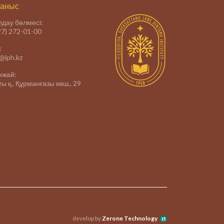
аныс
дау бөлмесі:
27) 272-01-00
:
e@iph.kz
нжай:
ы қ., Құрманғазы көш., 29
develop by
Zerone Technology