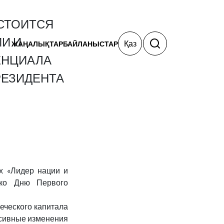
ОСТОИТСЯ
И И
Қаз
ЖАҢАЛЫҚТАР
БАЙЛАНЫСТАР
ЕНЦИАЛА
РЕЗИДЕНТА
х «Лидер нации и
 ко Дню Первого
еческого капитала
ссивные изменения