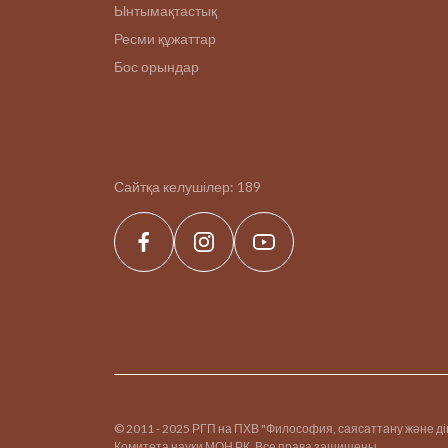
Ынтымақтастық
Ресми құжаттар
Бос орындар
Сайтқа келушілер:
189
© 2011 - 2025 РГП на ПХВ "Философия, саясаттану және д
Комитета науки МОН РК. Все права защищены