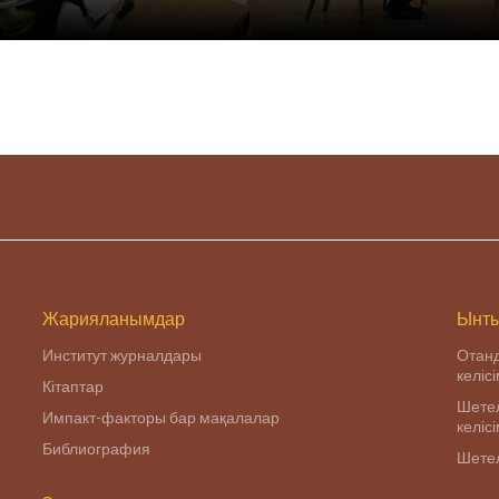
Жарияланымдар
Ынты
Институт журналдары
Отан
келіс
Кітаптар
Шетел
Импакт-факторы бар мақалалар
келіс
Библиография
Шетел