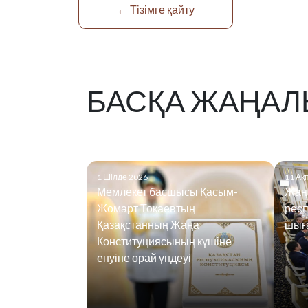
← Тізімге қайту
БАСҚА ЖАҢАЛ
1 Шілде 2026
11 Ақ
Мемлекет басшысы Қасым-
Жаң
Жомарт Тоқаевтың
рес
Қазақстанның Жаңа
шығ
Конституциясының күшіне
енуіне орай үндеуі