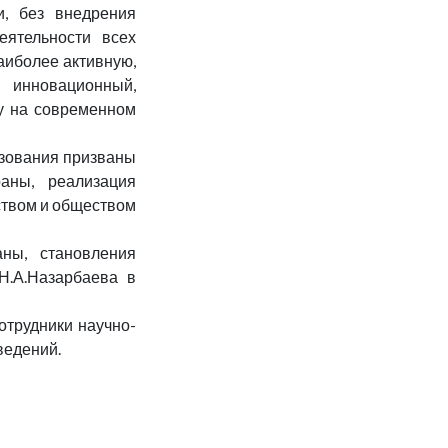
и, без внедрения
еятельности всех
аиболее активную,
 инновационный,
ву на современном
азования призваны
раны, реализация
ством и обществом
ны, становления
Н.А.Назарбаева в
отрудники научно-
ведений.