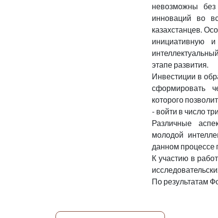
невозможны без 
инноваций во вс
казахстанцев. Ос
инициативную и
интеллектуальный
этапе развития.
Инвестиции в обр
сформировать че
которого позволи
- войти в число т
Различные аспе
молодой интелле
данном процессе 
К участию в рабо
исследовательски
По результатам Ф