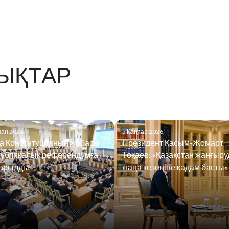
ЫҚТАР
пан 2026
5 Қаңтар 2026
а Конституцияның жобасы
Президент Қасым-Жомарт
публикалық референдумға
Тоқаев: «Қазақстан жаңғыр
арылды
жаңа кезеңіне қадам басты»