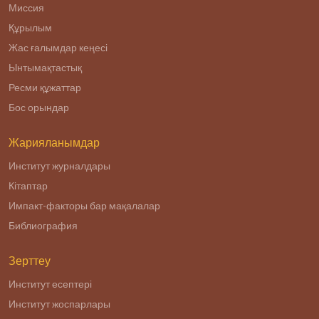
Миссия
Құрылым
Жас ғалымдар кеңесі
Ынтымақтастық
Ресми құжаттар
Бос орындар
Жарияланымдар
Институт журналдары
Кітаптар
Импакт-факторы бар мақалалар
Библиография
Зерттеу
Институт есептері
Институт жоспарлары