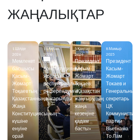
ЖАҢАЛЫҚТАР
1 Шілде
11 Ақпан
5 Қаңтар
8 Мамыр
2026
2026
2026
2025
Мемлекет
Жаңа
Президент
Президент
басшысы
Конституцияның
Қасым-
Касым-
Қасым-
жобасы
Жомарт
Жомарт
Жомарт
республикалық
Тоқаев:
Токаев и
Тоқаевтың
референдумға
«Қазақстан
Генеральный
Қазақстанның
шығарылды
жаңғырудың
секретарь
Жаңа
жаңа
ЦК
Конституциясының
кезеңіне
Коммунистиче
күшіне
қадам
партии
енуіне
басты»
Вьетнама
орай
То Лам