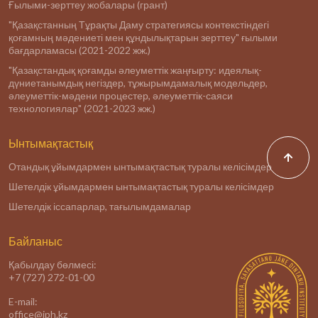
Ғылыми-зерттеу жобалары (грант)
"Қазақстанның Тұрақты Даму стратегиясы контекстіндегі
қоғамның мәдениеті мен құндылықтарын зерттеу" ғылыми
бағдарламасы (2021-2022 жж.)
"Қазақстандық қоғамды әлеуметтік жаңғырту: идеялық-
дүниетанымдық негіздер, тұжырымдамалық модельдер,
әлеуметтік-мәдени процестер, әлеуметтік-саяси
технологиялар" (2021-2023 жж.)
Ынтымақтастық
Отандық ұйымдармен ынтымақтастық туралы келісімдер
Шетелдік ұйымдармен ынтымақтастық туралы келісімдер
Шетелдік іссапарлар, тағылымдамалар
Байланыс
Қабылдау бөлмесі:
+7 (727) 272-01-00
E-mail:
office@iph.kz