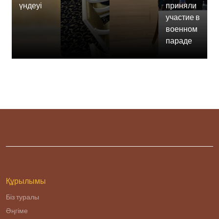
үндеуі
приняли
участие в
военном
параде
Құрылымы
Біз туралы
Әңгіме