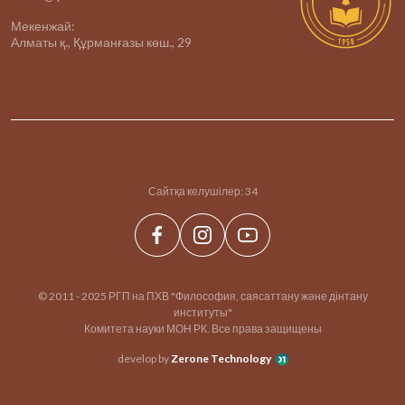
Мекенжай:
Алматы қ., Құрманғазы көш., 29
Сайтқа келушілер:
34
© 2011 - 2025 РГП на ПХВ "Философия, саясаттану және дінтану
институты"
Комитета науки МОН РК. Все права защищены
develop by
Zerone Technology