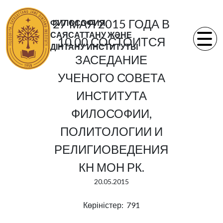
27 МАЯ 2015 ГОДА В
ФИЛОСОФИЯ,
САЯСАТТАНУ ЖӘНЕ
10.00 СОСТОИТСЯ
ДІНТАНУ ИНСТИТУТЫ
ЗАСЕДАНИЕ
УЧЕНОГО СОВЕТА
ИНСТИТУТА
ФИЛОСОФИИ,
ПОЛИТОЛОГИИ И
РЕЛИГИОВЕДЕНИЯ
КН МОН РК.
20.05.2015
Көріністер: 791