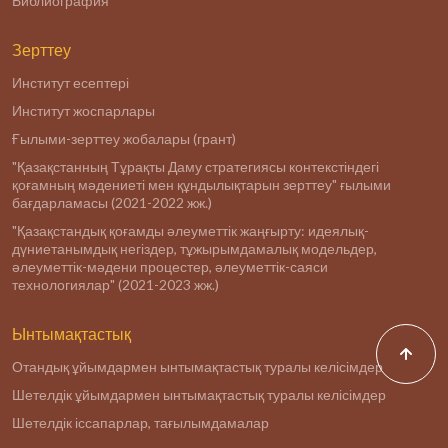
Библиография
Зерттеу
Институт есептері
Институт жоспарлары
Ғылыми-зерттеу жобалары (грант)
"Қазақстанның Тұрақты Даму стратегиясы контекстіндегі
қоғамның мәдениеті мен құндылықтарын зерттеу" ғылыми
бағдарламасы (2021-2022 жж.)
"Қазақстандық қоғамды әлеуметтік жаңғырту: идеялық-
дүниетанымдық негіздер, тұжырымдамалық модельдер,
әлеуметтік-мәдени процестер, әлеуметтік-саяси
технологиялар" (2021-2023 жж.)
Ынтымақтастық
Отандық ұйымдармен ынтымақтастық туралы келісімдер
Шетелдік ұйымдармен ынтымақтастық туралы келісімдер
Шетелдік іссапарлар, тағылымдамалар