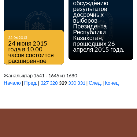
обсуждению
результатов
досрочных
выборов
Президента
Республики
Казахстан,
22.06.2015
24 июня 2015
прошедших 26
года в 10.00
апреля 2015 года.
часов состоится
расширенное
заседание
Ученого Совета
Жаналықтар 1641 - 1645 из 1680
Института
Начало
|
Пред.
|
327
328
329
330
331
|
След.
|
Конец
философии,
политологии и
религиоведения
КН МОН РК.