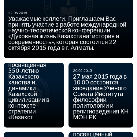
Университете
Кайнар состоится
международная
22.08.2015
научно-
Уважаемые коллеги! Приглашаем Вас
практическая
принять участие в работе международной
конференция
научно-теоретической конференции
«Феномен
«Духовная жизнь Казахстана: история и
Казахского
современность», которая состоится 22
ханства: история
октября 2015 года в г. Алматы.
и
современность»,
посвященная
550-летию
20.05.2015
Казахского
27 мая 2015 года в
ханства и
10.00 состоится
динамики
заседание Ученого
04.05.2015
4 мая 2015 года в
Казахской
Совета Института
Институте
цивилизации в
философии,
философии,
контексте
политологии и
политологии и
стратегии
религиоведения КН
религиоведения КН
«Казахст
МОН РК.
МОН РК состоится
круглый стол,
посвященный