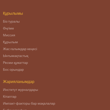
Құрылымы
Біз туралы
Әңгіме
Миссия
Құрылым
Жас ғалымдар кеңесі
Ынтымақтастық
Ресми құжаттар
Бос орындар
Жарияланымдар
Институт журналдары
Кітаптар
Импакт-факторы бар мақалалар