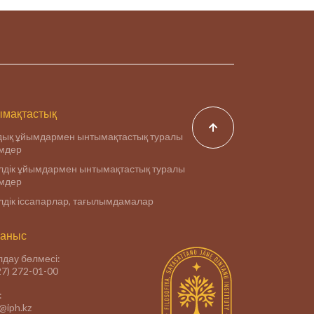
мақтастық
дық ұйымдармен ынтымақтастық туралы
імдер
дік ұйымдармен ынтымақтастық туралы
імдер
дік іссапарлар, тағылымдамалар
аныс
дау бөлмесі:
27) 272-01-00
:
e@iph.kz