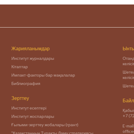
Жарияланымдар
Ынты
Институт журналдары
Отан
келіс
Кітаптар
Шетел
Импакт-факторы бар мақалалар
келіс
Библиография
Шетел
Зерттеу
Байл
Институт есептері
Қабыл
+7 (7
Институт жоспарлары
Ғылыми-зерттеу жобалары (грант)
E-mail
offic
"Қазақстанның Тұрақты Даму стратегиясы