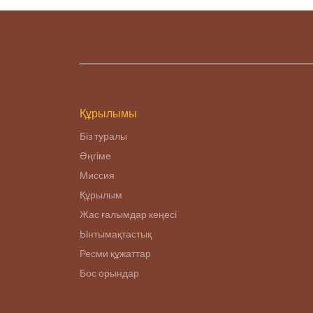
Құрылымы
Біз туралы
Әңгіме
Миссия
Құрылым
Жас ғалымдар кеңесі
Ынтымақтастық
Ресми құжаттар
Бос орындар