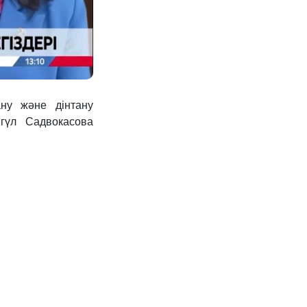
ану және дінтану
гүл Садвокасова