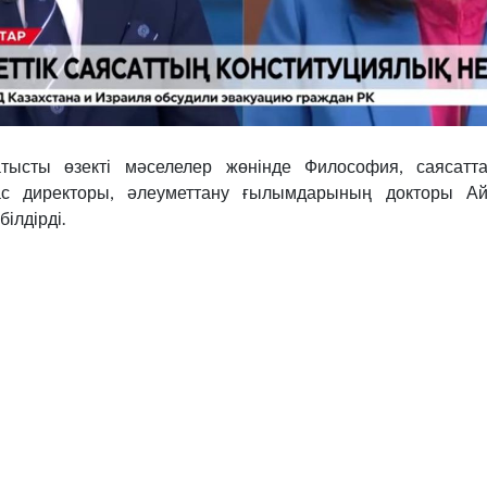
атысты өзекті мәселелер жөнінде Философия, саясатт
ас директоры, әлеуметтану ғылымдарының докторы Ай
ілдірді.