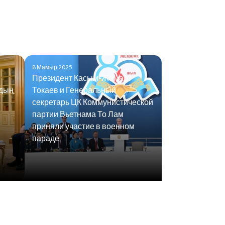
8 Мамыр 2025
Президент Касым-Жомарт
удың
Токаев и Генеральный
секретарь ЦК Коммунистической
партии Вьетнама То Лам
приняли участие в военном
параде