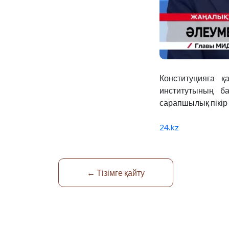
Конституцияға қ
институтының б
сарапшылық пікір б
24.kz
← Тізімге қайту