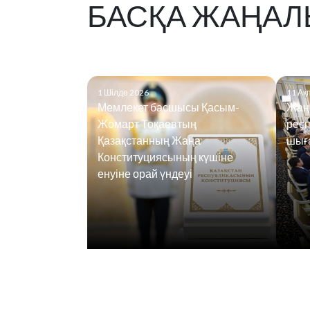
БАСҚА ЖАҢАЛ
1 Шілде 2026
11 Ақ
Мемлекет басшысы Қасым-
Жаң
Жомарт Тоқаевтың
рес
Қазақстанның Жаңа
шығ
Конституциясының күшіне
енуіне орай үндеуі