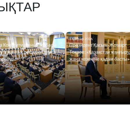
ЫҚТАР
пан 2026
5 Қаңтар 2026
а Конституцияның жобасы
Президент Қасым-Жомарт
публикалық референдумға
Тоқаев: «Қазақстан жаңғыр
арылды
жаңа кезеңіне қадам басты»