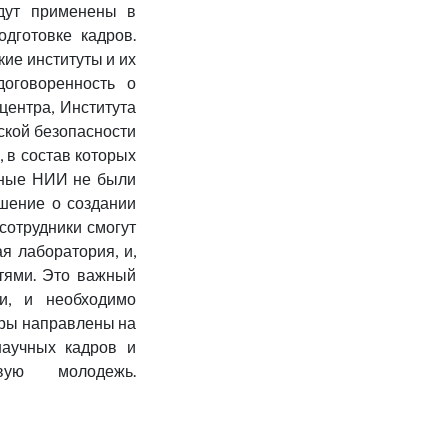
удут применены в
одготовке кадров.
ие институты и их
оговоренность о
центра, Института
ской безопасности
, в состав которых
ченые НИИ не были
шение о создании
сотрудники смогут
я лаборатория, и,
стями. Это важный
ии, и необходимо
еры направлены на
научных кадров и
ую молодежь.