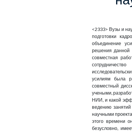
<2333>
Вузы и на
подготовки кадр
объединение уси
решения данной 
совместная рабо
сотрудничество
исследовательск
усилиям была ра
совместный дисс
учеными, разрабо
НИИ, и какой эфф
ведению занятий 
научными проектам
этого времени о
безусловно, име