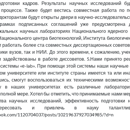
дготовки кадров. Результаты научных исследований б
процессе. Также будет вестись совместная работа по п
докторантам будут открыты двери в научно-исследовательск
 рамках подписанных соглашений уже предусмотрена д
кальных научных лабораториях Национального ядерного 
Национального центра биотехнологий, Института биологиче
ут работать более ста совместных диссертационных советов
ники вузов, так и НИИ. До этого времени, к сожалению, у
 задействованы в работе диссоветов. 5.Нами принято ре
истемы «е-lab». При помощи этой системы наши научные 
ком университете или институте страны имеется та или ина
ись, смогут воспользоваться их техническими возможно
ку в наших университетах есть различные лаборатор
в полной мере. Хотел бы отметить, что принимаемые нами м
тва научных исследований, эффективность подготовки 
нтересовать и привлечь в науку талантлив
book.com/1120704037/posts/10219637927034985/?d=n