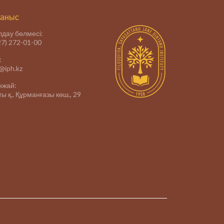
аныс
дау бөлмесі:
27) 272-01-00
:
e@iph.kz
нжай:
ы қ., Құрманғазы көш., 29