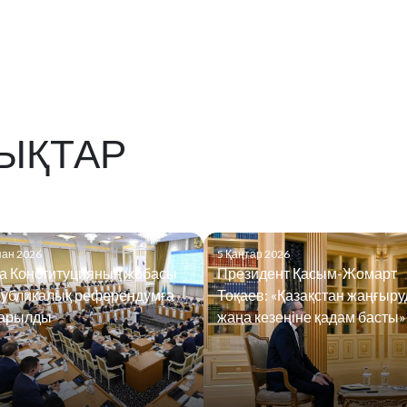
ЫҚТАР
пан 2026
5 Қаңтар 2026
а Конституцияның жобасы
Президент Қасым-Жомарт
публикалық референдумға
Тоқаев: «Қазақстан жаңғыр
арылды
жаңа кезеңіне қадам басты»