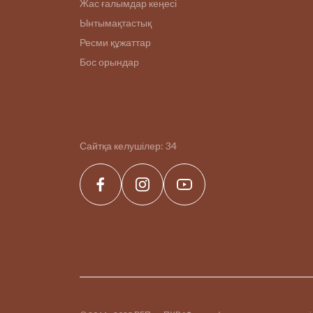
Жас ғалымдар кеңесі
Ынтымақтастық
Ресми құжаттар
Бос орындар
Сайтқа келушілер:
34