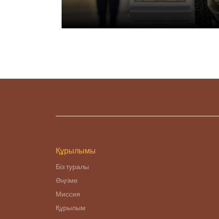
Құрылымы
Біз туралы
Әңгіме
Миссия
Құрылым