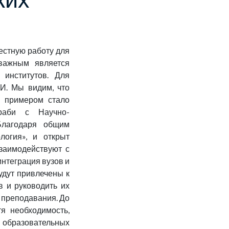
естную работу для
 важным является
 институтов. Для
И.
Мы видим, что
м примером стало
араби с Научно-
 Благодаря общим
логия», и открыт
заимодействуют с
нтеграция вузов и
удут привлечены к
в и руководить их
 преподавания. До
я необходимость,
 образовательных