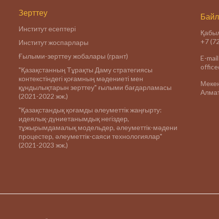
Зерттеу
Байл
Институт есептері
Қабыл
+7 (7
Институт жоспарлары
Ғылыми-зерттеу жобалары (грант)
E-mail
offic
"Қазақстанның Тұрақты Даму стратегиясы
контекстіндегі қоғамның мәдениеті мен
Меке
құндылықтарын зерттеу" ғылыми бағдарламасы
Алмат
(2021-2022 жж.)
"Қазақстандық қоғамды әлеуметтік жаңғырту:
идеялық-дүниетанымдық негіздер,
тұжырымдамалық модельдер, әлеуметтік-мәдени
процестер, әлеуметтік-саяси технологиялар"
(2021-2023 жж.)