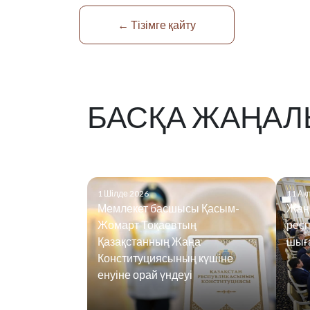
← Тізімге қайту
БАСҚА ЖАҢАЛ
1 Шілде 2026
11 Ақ
Мемлекет басшысы Қасым-
Жаң
Жомарт Тоқаевтың
рес
Қазақстанның Жаңа
шығ
Конституциясының күшіне
енуіне орай үндеуі