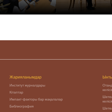
Жарияланымдар
Ынты
Институт журналдары
Отан
келіс
Кітаптар
Шетел
Импакт-факторы бар мақалалар
келіс
Библиография
Шетел