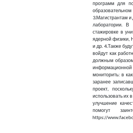
программ для по
образовательном 
3.Магистрантам и 
лаборатории. В
стажировке в уни
ядерной физики, 
и др. 4.Также буд
войдут как работ
должным образом
информационной с
мониторить: в ка
заранее записавш
проект, посколь
использовать их 
улучшение качес
помогут заи
https://www.face