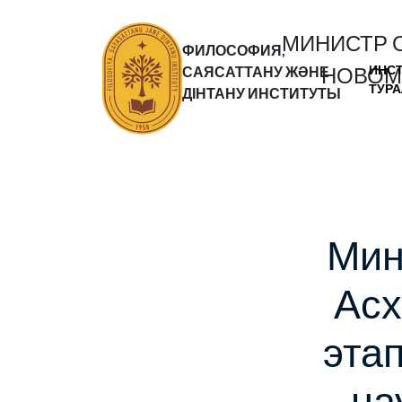
МИНИСТР 
ФИЛОСОФИЯ,
ИНС
НОВОМ 
САЯСАТТАНУ ЖӘНЕ
ТУР
ДІНТАНУ ИНСТИТУТЫ
Мин
Асх
эта
на