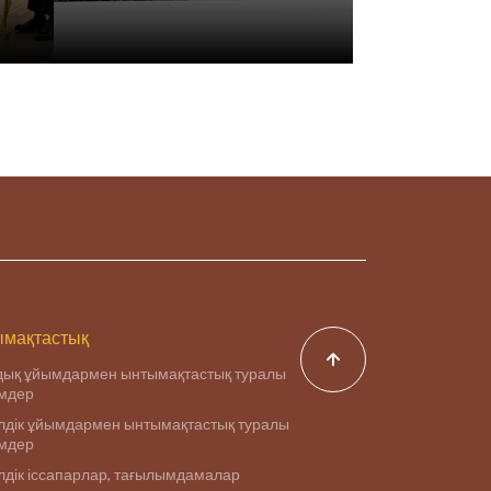
мақтастық
дық ұйымдармен ынтымақтастық туралы
імдер
дік ұйымдармен ынтымақтастық туралы
імдер
дік іссапарлар, тағылымдамалар