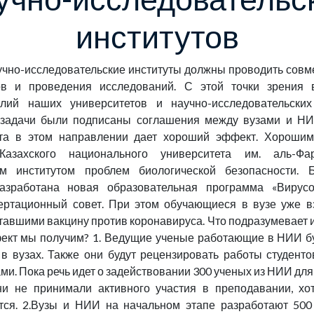
институтов
учно-исследовательские институты должны проводить совм
ов и проведения исследований. С этой точки зрения
лий наших университетов и научно-исследовательских
задачи были подписаны соглашения между вузами и НИ
та в этом направлении дает хороший эффект. Хороши
 Казахского национального университета им. аль-Ф
им институтом проблем биологической безопасности.
зработана новая образовательная программа «Вирусо
ертационный совет. При этом обучающиеся в вузе уже в
тавшими вакцину против коронавируса. Что подразумевает и
ект мы получим? 1. Ведущие ученые работающие в НИИ б
в вузах. Также они будут рецензировать работы студенто
и. Пока речь идет о задействовании 300 ученых из НИИ для
ни не принимали активного участия в преподавании, хот
ется. 2.Вузы и НИИ на начальном этапе разработают 500