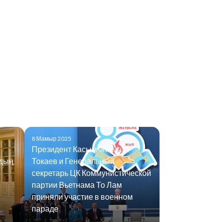
8 Мамыр 2025
Президент Касым-Жомарт
удың
Токаев и Генеральный
секретарь ЦК Коммунистической
партии Вьетнама То Лам
приняли участие в военном
параде