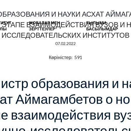
ОБРАЗОВАНИЯ И НАУКИ АСХАТ АЙМАГ
ТИТУТ
ЖОБАЛАР МЕН
ҒЫЛЫМИ
ЭТАПЕ ВЗАИМОДЕЙСТВИЯ ВУЗОВ И 
АЛЫ
ЗЕРТТЕУЛЕР
БАСЫЛЫМДАР
ИССЛЕДОВАТЕЛЬСКИХ ИНСТИТУТОВ
07.02.2022
Көріністер: 591
истр образования и н
ат Аймагамбетов о н
пе взаимодействия вуз
учно-исследовательс