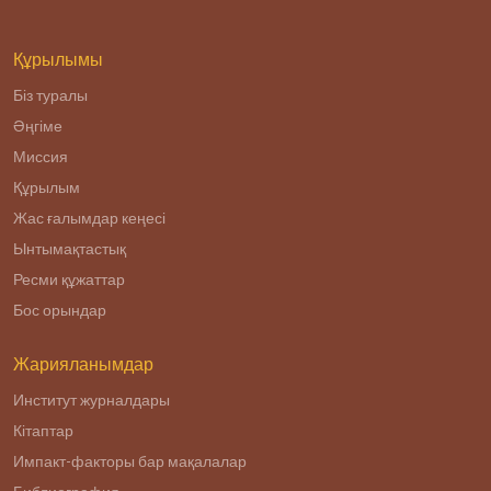
Құрылымы
Біз туралы
Әңгіме
Миссия
Құрылым
Жас ғалымдар кеңесі
Ынтымақтастық
Ресми құжаттар
Бос орындар
Жарияланымдар
Институт журналдары
Кітаптар
Импакт-факторы бар мақалалар