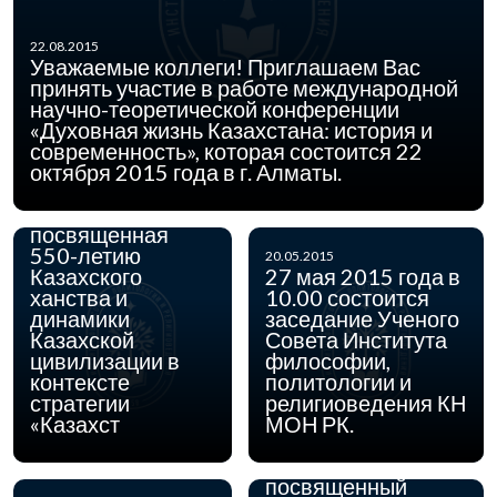
Университете
Кайнар состоится
международная
22.08.2015
научно-
Уважаемые коллеги! Приглашаем Вас
практическая
принять участие в работе международной
конференция
научно-теоретической конференции
«Феномен
«Духовная жизнь Казахстана: история и
Казахского
современность», которая состоится 22
ханства: история
октября 2015 года в г. Алматы.
и
современность»,
посвященная
550-летию
20.05.2015
Казахского
27 мая 2015 года в
ханства и
10.00 состоится
динамики
заседание Ученого
04.05.2015
4 мая 2015 года в
Казахской
Совета Института
Институте
цивилизации в
философии,
философии,
контексте
политологии и
политологии и
стратегии
религиоведения КН
религиоведения КН
«Казахст
МОН РК.
МОН РК состоится
круглый стол,
посвященный