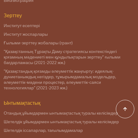
Библиография
Зерттеу
Институт есептері
Институт жоспарлары
Ғылыми-зерттеу жобалары (грант)
"Қазақстанның Тұрақты Даму стратегиясы контекстіндегі
қоғамның мәдениеті мен құндылықтарын зерттеу" ғылыми
бағдарламасы (2021-2022 жж.)
"Қазақстандық қоғамды әлеуметтік жаңғырту: идеялық-
дүниетанымдық негіздер, тұжырымдамалық модельдер,
әлеуметтік-мәдени процестер, әлеуметтік-саяси
технологиялар" (2021-2023 жж.)
Ынтымақтастық
Отандық ұйымдармен ынтымақтастық туралы келісімдер
Шетелдік ұйымдармен ынтымақтастық туралы келісімдер
Шетелдік іссапарлар, тағылымдамалар