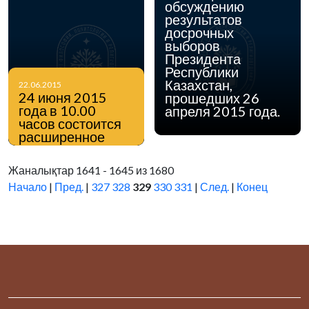
обсуждению
результатов
досрочных
выборов
Президента
Республики
Казахстан,
22.06.2015
24 июня 2015
прошедших 26
года в 10.00
апреля 2015 года.
часов состоится
расширенное
заседание
Ученого Совета
Жаналықтар 1641 - 1645 из 1680
Института
Начало
|
Пред.
|
327
328
329
330
331
|
След.
|
Конец
философии,
политологии и
религиоведения
КН МОН РК.