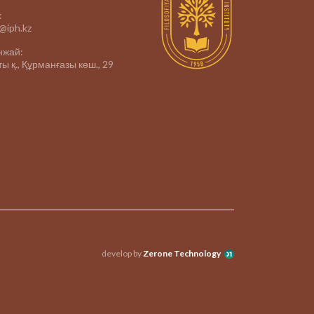
:
e@iph.kz
нжай:
ы қ., Құрманғазы көш., 29
develop by
Zerone Technology