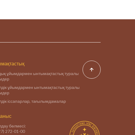
мақтастық
дық ұйымдармен ынтымақтастық туралы
імдер
дік ұйымдармен ынтымақтастық туралы
імдер
дік іссапарлар, тағылымдамалар
аныс
дау бөлмесі:
27) 272-01-00