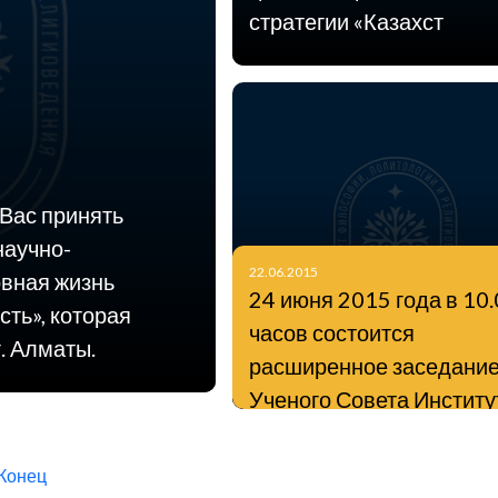
стратегии «Казахст
Вас принять
научно-
22.06.2015
овная жизнь
24 июня 2015 года в 10
сть», которая
часов состоится
г. Алматы.
расширенное заседани
Ученого Совета Институ
философии, политологи
религиоведения КН МО
Конец