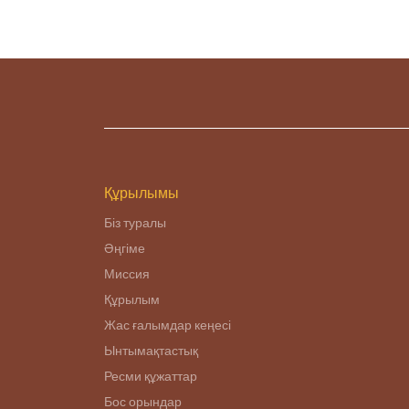
Құрылымы
Біз туралы
Әңгіме
Миссия
Құрылым
Жас ғалымдар кеңесі
Ынтымақтастық
Ресми құжаттар
Бос орындар