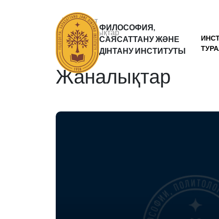
Басты бет
ФИЛОСОФИЯ,
Жаналықтар
ИНС
САЯСАТТАНУ ЖӘНЕ
Статьи
ТУР
ДІНТАНУ ИНСТИТУТЫ
Жаналықтар