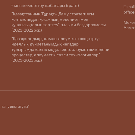
Ғылыми-зерттеу жобалары (грант)
E-mail
offic
"Қазақстанның Тұрақты Даму стратегиясы
контекстіндегі қоғамның мәдениеті мен
Меке
құндылықтарын зерттеу" ғылыми бағдарламасы
Алмат
(2021-2022 жж.)
"Қазақстандық қоғамды әлеуметтік жаңғырту:
идеялық-дүниетанымдық негіздер,
тұжырымдамалық модельдер, әлеуметтік-мәдени
процестер, әлеуметтік-саяси технологиялар"
(2021-2023 жж.)
інтану институты"