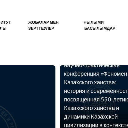
ТИТУТ
ЖОБАЛАР МЕН
ҒЫЛЫМИ
АЛЫ
ЗЕРТТЕУЛЕР
БАСЫЛЫМДАР
09.06.2015
16 июня 2015 года в
Университете Кайнар
состоится международн
научно-практическая
конференция «Феномен
Казахского ханства:
история и современност
посвященная 550-лети
Казахского ханства и
динамики Казахской
цивилизации в контекст