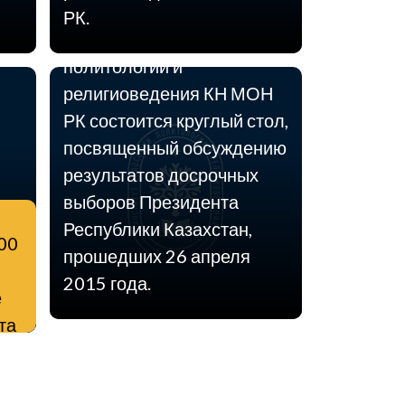
4 мая 2015 года в
РК.
Институте философии,
политологии и
религиоведения КН МОН
РК состоится круглый стол,
посвященный обсуждению
результатов досрочных
выборов Президента
Республики Казахстан,
.00
прошедших 26 апреля
2015 года.
е
та
и и
Н