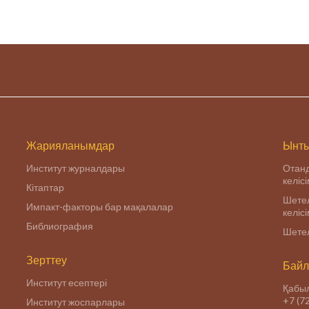
РК.
Жарияланымдар
Ынты
Институт журналдары
Отан
келіс
Кітаптар
Шетел
Импакт-факторы бар мақалалар
келіс
Библиография
Шетел
Зерттеу
Байл
Институт есептері
Қабыл
+7 (7
Институт жоспарлары