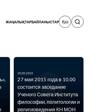
Қаз
ЖАҢАЛЫҚТАР
БАЙЛАНЫСТАР
ая
20.05.2015
ь»,
27 мая 2015 года в 10.00
ю
состоится заседание
Ученого Совета Института
философии, политологии и
е
религиоведения КН МОН
04.05.2015