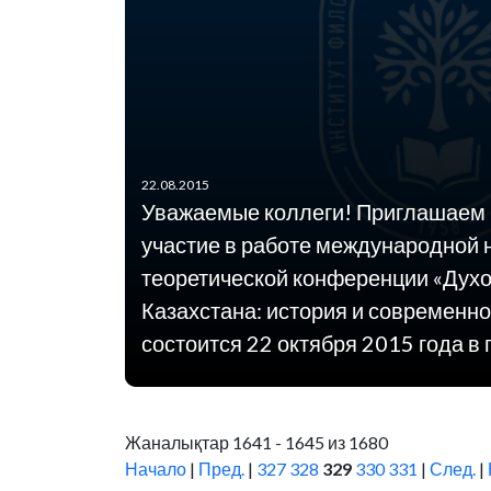
22.08.2015
Уважаемые коллеги! Приглашаем 
участие в работе международной 
теоретической конференции «Дух
Казахстана: история и современно
состоится 22 октября 2015 года в 
Жаналықтар 1641 - 1645 из 1680
Начало
|
Пред.
|
327
328
329
330
331
|
След.
|