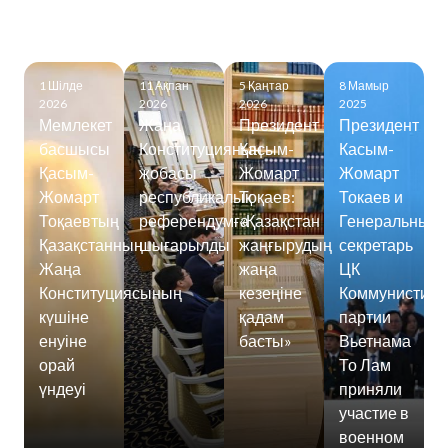
1 Шілде
11 Ақпан
5 Қаңтар
8 Мамыр
2026
2026
2026
2025
Мемлекет
Жаңа
Президент
Президент
басшысы
Конституцияның
Қасым-
Касым-
Қасым-
жобасы
Жомарт
Жомарт
Жомарт
республикалық
Тоқаев:
Токаев и
Тоқаевтың
референдумға
«Қазақстан
Генеральный
Қазақстанның
шығарылды
жаңғырудың
секретарь
Жаңа
жаңа
ЦК
Конституциясының
кезеңіне
Коммунистиче
күшіне
қадам
партии
енуіне
басты»
Вьетнама
орай
То Лам
үндеуі
приняли
участие в
военном