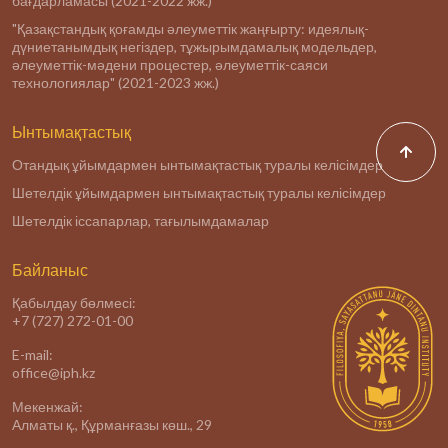
бағдарламасы (2021-2022 жж.)
"Қазақстандық қоғамды әлеуметтік жаңғырту: идеялық-
дүниетанымдық негіздер, тұжырымдамалық модельдер,
әлеуметтік-мәдени процестер, әлеуметтік-саяси
технологиялар" (2021-2023 жж.)
Ынтымақтастық
Отандық ұйымдармен ынтымақтастық туралы келісімдер
Шетелдік ұйымдармен ынтымақтастық туралы келісімдер
Шетелдік іссапарлар, тағылымдамалар
Байланыс
Қабылдау бөлмесі:
+7 (727) 272-01-00
E-mail:
office@iph.kz
Мекенжай:
Алматы қ., Құрманғазы көш., 29