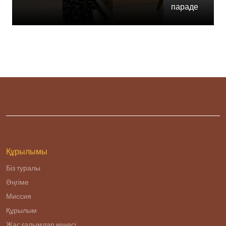
параде
Құрылымы
Біз туралы
Әңгіме
Миссия
Құрылым
Жас ғалымдар кеңесі