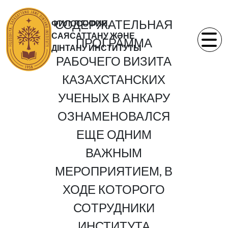
СОДЕРЖАТЕЛЬНАЯ
ФИЛОСОФИЯ,
САЯСАТТАНУ ЖӘНЕ
ПРОГРАММА
ДІНТАНУ ИНСТИТУТЫ
РАБОЧЕГО ВИЗИТА
КАЗАХСТАНСКИХ
УЧЕНЫХ В АНКАРУ
ОЗНАМЕНОВАЛСЯ
ЕЩЕ ОДНИМ
ВАЖНЫМ
МЕРОПРИЯТИЕМ, В
ХОДЕ КОТОРОГО
СОТРУДНИКИ
ИНСТИТУТА