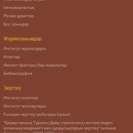
Ынтымақтастық
Ресми құжаттар
Бос орындар
Жарияланымдар
Институт журналдары
Кітаптар
Импакт-факторы бар мақалалар
Библиография
Зерттеу
Институт есептері
Институт жоспарлары
Ғылыми-зерттеу жобалары (грант)
"Қазақстанның Тұрақты Даму стратегиясы контекстіндегі
қоғамның мәдениеті мен құндылықтарын зерттеу" ғылыми