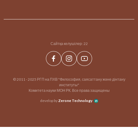
Сайтқа келушілер:
22
© 2011 - 2025 РГП на ПХВ "Философия, саясаттану және дінтану
институты"
Комитета науки МОН РК. Все права защищены
develop by
Zerone Technology