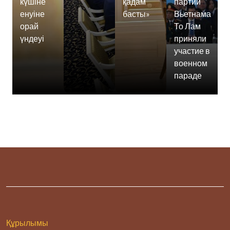
күшіне
қадам
партии
енуіне
басты»
Вьетнама
орай
То Лам
үндеуі
приняли
участие в
военном
параде
Құрылымы