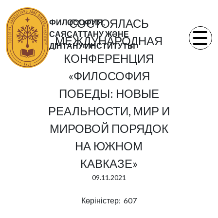
СОСТОЯЛАСЬ
ФИЛОСОФИЯ,
САЯСАТТАНУ ЖӘНЕ
МЕЖДУНАРОДНАЯ
ДІНТАНУ ИНСТИТУТЫ
КОНФЕРЕНЦИЯ
«ФИЛОСОФИЯ
ПОБЕДЫ: НОВЫЕ
РЕАЛЬНОСТИ, МИР И
МИРОВОЙ ПОРЯДОК
НА ЮЖНОМ
КАВКАЗЕ»
09.11.2021
Көріністер: 607