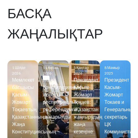
БАСҚА
ЖАҢАЛЫҚТАР
1 Шілде
11 Ақпан
5 Қаңтар
8 Мамыр
2026
2026
2026
2025
Мемлекет
Жаңа
Президент
Президент
басшысы
Конституцияның
Қасым-
Касым-
Қасым-
жобасы
Жомарт
Жомарт
Жомарт
республикалық
Тоқаев:
Токаев и
Тоқаевтың
референдумға
«Қазақстан
Генеральный
Қазақстанның
шығарылды
жаңғырудың
секретарь
Жаңа
жаңа
ЦК
Конституциясының
кезеңіне
Коммунистиче