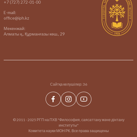
+7 (727) 272-01-00
E-mail:
office@iph.kz
Мекенжай:
Алматы қ., Құрманғазы көш., 29
Сайтқа келушілер:
36
© 2011 - 2025 РГП на ПХВ "Философия, саясаттану және дінтану
институты"
Комитета науки МОН РК. Все права защищены