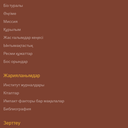
Біз туралы
Әңгіме
Миссия
Құрылым
Жас ғалымдар кеңесі
Ынтымақтастық
Ресми құжаттар
Бос орындар
Жарияланымдар
Институт журналдары
Кітаптар
Импакт-факторы бар мақалалар
Библиография
Зерттеу