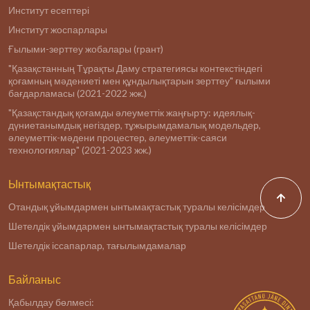
Институт есептері
Институт жоспарлары
Ғылыми-зерттеу жобалары (грант)
"Қазақстанның Тұрақты Даму стратегиясы контекстіндегі
қоғамның мәдениеті мен құндылықтарын зерттеу" ғылыми
бағдарламасы (2021-2022 жж.)
"Қазақстандық қоғамды әлеуметтік жаңғырту: идеялық-
дүниетанымдық негіздер, тұжырымдамалық модельдер,
әлеуметтік-мәдени процестер, әлеуметтік-саяси
технологиялар" (2021-2023 жж.)
Ынтымақтастық
Отандық ұйымдармен ынтымақтастық туралы келісімдер
Шетелдік ұйымдармен ынтымақтастық туралы келісімдер
Шетелдік іссапарлар, тағылымдамалар
Байланыс
Қабылдау бөлмесі: