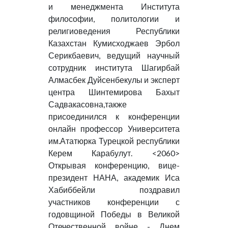
и менеджмента Института
философии, политологии и
религиоведения Республики
Казахстан Кумисходжаев Эрбол
Серикбаевич, ведущий научный
сотрудник института Шагирбай
Алмасбек Дуйсенбекулы и эксперт
центра Шинтемирова Бахыт
Садвакасовна,также
присоединился к конференции
онлайн профессор Университета
им.Ататюрка Турецкой республики
Керем Карабулут. <2060>
Открывая конференцию, вице-
президент НАНА, академик Иса
Хабиббейли поздравил
участников конференции с
годовщиной Победы в Великой
Отечественной войне - Днем