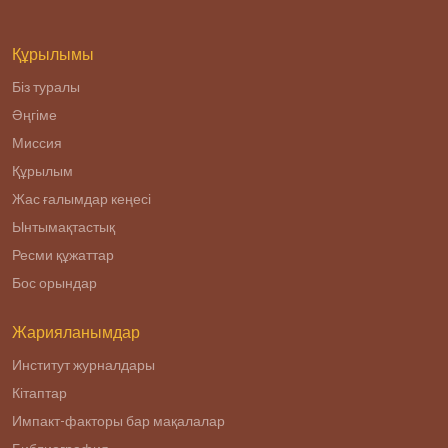
Құрылымы
Біз туралы
Әңгіме
Миссия
Құрылым
Жас ғалымдар кеңесі
Ынтымақтастық
Ресми құжаттар
Бос орындар
Жарияланымдар
Институт журналдары
Кітаптар
Импакт-факторы бар мақалалар