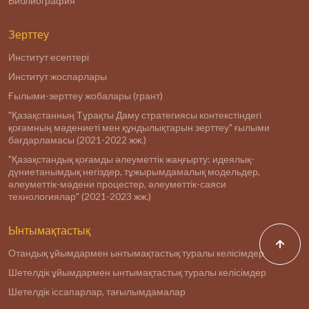
Библиография
Зерттеу
Институт есептері
Институт жоспарлары
Ғылыми-зерттеу жобалары (грант)
"Қазақстанның Тұрақты Даму стратегиясы контекстіндегі
қоғамның мәдениеті мен құндылықтарын зерттеу" ғылыми
бағдарламасы (2021-2022 жж.)
"Қазақстандық қоғамды әлеуметтік жаңғырту: идеялық-
дүниетанымдық негіздер, тұжырымдамалық модельдер,
әлеуметтік-мәдени процестер, әлеуметтік-саяси
технологиялар" (2021-2023 жж.)
Ынтымақтастық
Отандық ұйымдармен ынтымақтастық туралы келісімдер
Шетелдік ұйымдармен ынтымақтастық туралы келісімдер
Шетелдік іссапарлар, тағылымдамалар