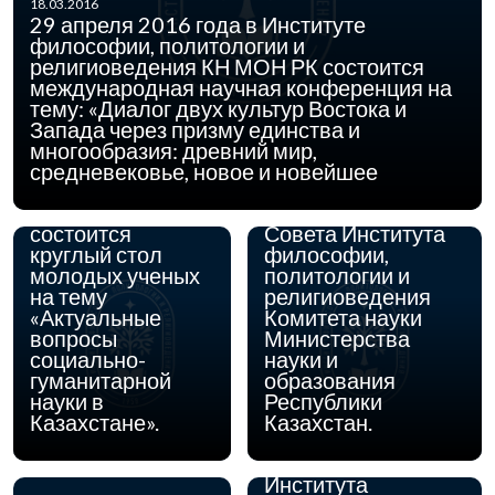
18.03.2016
29 апреля 2016 года в Институте
философии, политологии и
религиоведения КН МОН РК состоится
международная научная конференция на
04.02.2016
17 февраля 2016
тему: «Диалог двух культур Востока и
03.12.2015
года в Институте
30 декабря 2015
Запада через призму единства и
философии,
года в 11.00 часов
многообразия: древний мир,
политологии и
состоится
средневековье, новое и новейшее
религиоведения
Расширенное
КН МОН РК
заседание Ученого
состоится
Совета Института
круглый стол
философии,
молодых ученых
политологии и
на тему
религиоведения
«Актуальные
Комитета науки
вопросы
Министерства
социально-
науки и
03.12.2015
С 21 по 24 декабря
гуманитарной
образования
2015 года
науки в
Республики
состоится
Казахстане».
Казахстан.
аттестация
сотрудников
Института