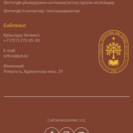
Шетелдік ұйымдармен ынтымақтастық туралы келісімдер
Шетелдік іссапарлар, тағылымдамалар
Байланыс
Қабылдау бөлмесі:
+7 (727) 272-01-00
E-mail:
office@iph.kz
Мекенжай:
Алматы қ., Құрманғазы көш., 29
Сайтқа келушілер:
212