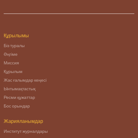
Құрылымы
Біз туралы
Әңгіме
Миссия
Құрылым
Жас ғалымдар кеңесі
Ынтымақтастық
Ресми құжаттар
Бос орындар
Жарияланымдар
Институт журналдары