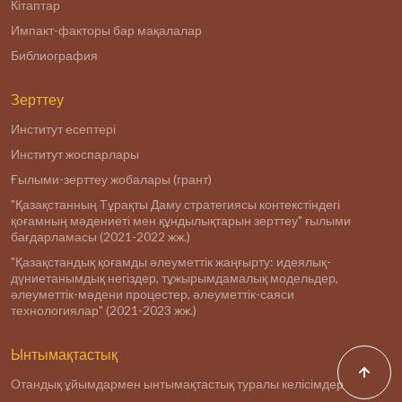
Кітаптар
Импакт-факторы бар мақалалар
Библиография
Зерттеу
Институт есептері
Институт жоспарлары
Ғылыми-зерттеу жобалары (грант)
"Қазақстанның Тұрақты Даму стратегиясы контекстіндегі
қоғамның мәдениеті мен құндылықтарын зерттеу" ғылыми
бағдарламасы (2021-2022 жж.)
"Қазақстандық қоғамды әлеуметтік жаңғырту: идеялық-
дүниетанымдық негіздер, тұжырымдамалық модельдер,
әлеуметтік-мәдени процестер, әлеуметтік-саяси
технологиялар" (2021-2023 жж.)
Ынтымақтастық
Отандық ұйымдармен ынтымақтастық туралы келісімдер