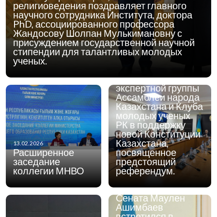
религиоведения поздравляет главного
научного сотрудника Института, доктора
12.02.2026
2 февраля 2026
PhD, ассоциированного профессора
года в
Жандосову Шолпан Мулькимановну с
Алматинском
присуждением государственной научной
городском Доме
стипендии для талантливых молодых
дружбы г. Алматы
ученых.
состоялось
заседание Научно-
экспертной группы
Ассамблеи народа
Казахстана и Клуба
молодых ученых
РК в поддержку
новой Конституции
Казахстана,
13.02.2026
Расширенное
посвященное
заседание
предстоящий
коллегии МНВО
референдум.
12.02.2026
Председатель
Сената Маулен
Ашимбаев
встретился в