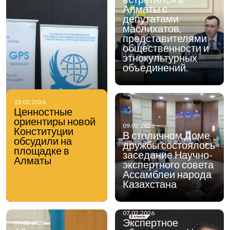
Алматы с
депутатами
маслихатов,
представителями
общественности и
этнокультурных
объединений.
13.02.2026
Ценностные
ориентиры новой
09.02.2026
Конституции
В столичном Доме
обсудили на
дружбы состоялось
площадке в
заседание Научно-
Алматы
экспертного совета
Ассамблеи народа
Казахстана
07.02.2026
Экспертное
09.02.2026