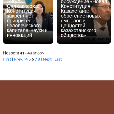
Айгуль
обсуждение «Новая
Садвакасова:
Конституция
Конституция
Казахстана:
закрепляет
обретение новых
приоритет
смыслов и
человеческого
ценностей
капитала, науки и
казахстанского
инноваций
общества»
Новости 41 - 48 of 699
First
|
Prev.
|
4
5
6
7
8
|
Next
|
Last