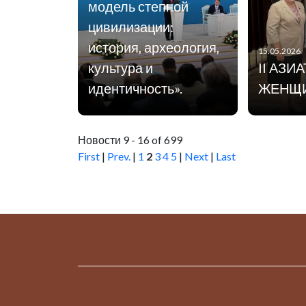
модель степной
цивилизации:
история, археология,
15.05.2026
культура и
II АЗИ
идентичность».
ЖЕНЩ
Новости 9 - 16 of 699
First
|
Prev.
|
1
2
3
4
5
|
Next
|
Last