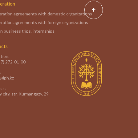
eration
ration agreements with domestic organizations
ration agreements with foreign organizations
n business trips, internships
acts
tion:
27) 272-01-00
:
e@iph.kz
ss:
 city, str. Kurmangazy, 29