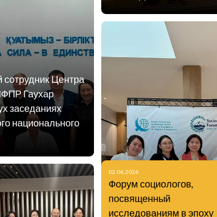
й сотрудник Центра
ИФПР Гаухар
ух заседаниях
ого национального
02.06.2026
Форум социологов,
посвященный
исследованиям в эпоху