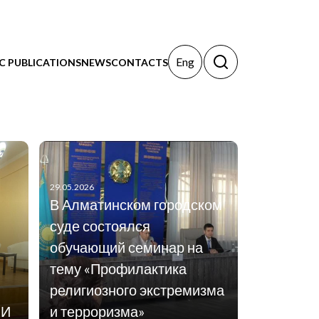
Eng
IC PUBLICATIONS
NEWS
CONTACTS
29.05.2026
В Алматинском городском
суде состоялся
обучающий семинар на
тему «Профилактика
религиозного экстремизма
МИ
и терроризма»