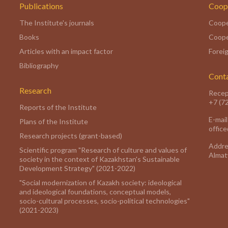
Publications
Coop
The Institute's journals
Coope
Books
Coope
Articles with an impact factor
Foreig
Bibliography
Cont
Research
Recep
+7 (7
Reports of the Institute
E-mail
Plans of the Institute
offic
Research projects (grant-based)
Addre
Scientific program "Research of culture and values of
Almaty
society in the context of Kazakhstan's Sustainable
Development Strategy" (2021-2022)
"Social modernization of Kazakh society: ideological
and ideological foundations, conceptual models,
socio-cultural processes, socio-political technologies"
(2021-2023)