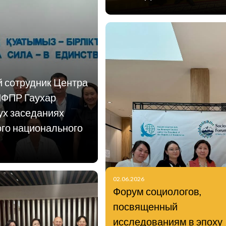
й сотрудник Центра
ИФПР Гаухар
ух заседаниях
ого национального
02.06.2026
Форум социологов,
посвященный
исследованиям в эпоху