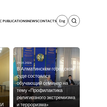
Eng
IC PUBLICATIONS
NEWS
CONTACTS
29.05.2026
В Алматинском городском
суде состоялся
обучающий семинар на
тему «Профилактика
религиозного экстремизма
МИ
и терроризма»