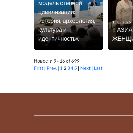
модель степной
цивилизации:
история, археология,
15.05.2026
культура и
II АЗИ
идентичность».
ЖЕНЩ
Новости 9 - 16 of 699
First
|
Prev.
|
1
2
3
4
5
|
Next
|
Last