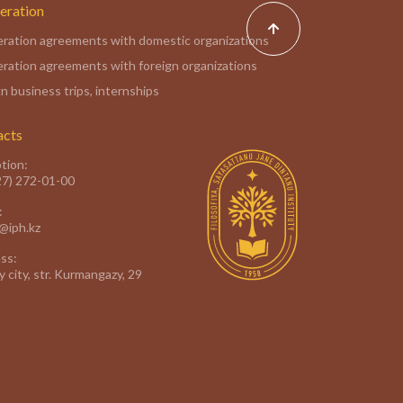
eration
ration agreements with domestic organizations
ration agreements with foreign organizations
n business trips, internships
acts
tion:
27) 272-01-00
:
e@iph.kz
ss:
 city, str. Kurmangazy, 29