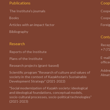
Publications
Coop
The Institute's journals
Coope
Books
Coope
Articles with an impact factor
Foreig
Bibliography
Cont
Research
Recep
+7 (7
Reports of the Institute
E-mail
Plans of the Institute
offic
Research projects (grant-based)
Addre
Scientific program "Research of culture and values of
Almaty
society in the context of Kazakhstan's Sustainable
Development Strategy" (2021-2022)
"Social modernization of Kazakh society: ideological
and ideological foundations, conceptual models,
socio-cultural processes, socio-political technologies"
(2021-2023)