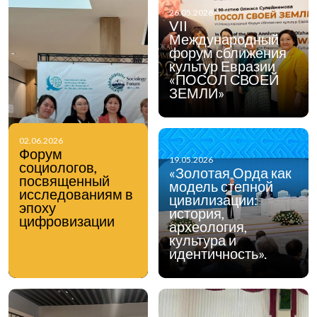
26.05.2026
VII
Международный
форум сближения
культур Евразии
«ПОСОЛ СВОЕЙ
ЗЕМЛИ»
02.06.2026
Форум
19.05.2026
социологов,
«Золотая Орда как
посвященный
модель степной
исследованиям в
цивилизации:
эпоху
история,
цифровизации
археология,
культура и
идентичность».