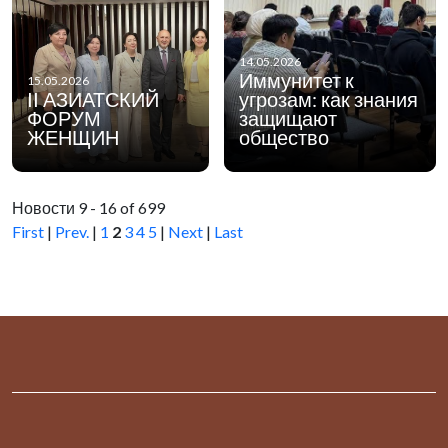
14.05.2026
Иммунитет к
15.05.2026
II АЗИАТСКИЙ
угрозам: как знания
ФОРУМ
защищают
ЖЕНЩИН
общество
Новости 9 - 16 of 699
First
|
Prev.
|
1
2
3
4
5
|
Next
|
Last