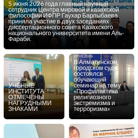
5 июня 2026 года главный научный
сотрудник Центра мировой и казахской
философии ИФПР Гаухар Барлыбаева
приняла участие в двух заседаниях
диссертационного совета Казахского
национального университета имени Аль-
Фараби.
29.05.2026
В Алматинском
городском суде
состоялся
обучающий
02.06.2026
УЧЁНЫЕ
семинар на тему
ИНСТИТУТА
«Профилактика
ОТМЕЧЕНЫ
религиозного
НАГРУДНЫМИ
экстремизма и
ЗНАКАМИ
терроризма»