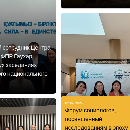
й сотрудник Центра
ИФПР Гаухар
ух заседаниях
ого национального
02.06.2026
Форум социологов,
посвященный
исследованиям в эпоху