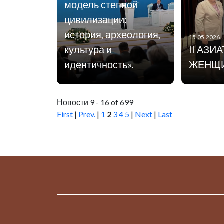
модель степной
цивилизации:
история, археология,
15.05.2026
культура и
II АЗИ
идентичность».
ЖЕНЩ
Новости 9 - 16 of 699
First
|
Prev.
|
1
2
3
4
5
|
Next
|
Last