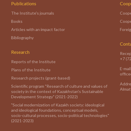
Publications
Coop
The Institute's journals
Coope
Books
Coope
Articles with an impact factor
Foreig
Bibliography
Cont
Research
Recep
+7 (7
Reports of the Institute
E-mail
Plans of the Institute
offic
Research projects (grant-based)
Addre
Scientific program "Research of culture and values of
Almaty
society in the context of Kazakhstan's Sustainable
Development Strategy" (2021-2022)
"Social modernization of Kazakh society: ideological
and ideological foundations, conceptual models,
socio-cultural processes, socio-political technologies"
(2021-2023)