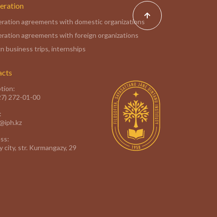
eration
ration agreements with domestic organizations
ration agreements with foreign organizations
n business trips, internships
acts
tion:
27) 272-01-00
:
e@iph.kz
ss:
 city, str. Kurmangazy, 29