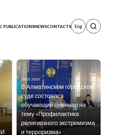
Eng
IC PUBLICATIONS
NEWS
CONTACTS
29.05.2026
В Алматинском городском
суде состоялся
обучающий семинар на
тему «Профилактика
религиозного экстремизма
МИ
и терроризма»