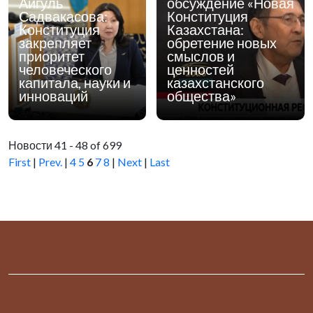
Айгуль
обсуждение «Новая
Садвакасова:
Конституция
Конституция
Казахстана:
закрепляет
обретение новых
приоритет
смыслов и
человеческого
ценностей
капитала, науки и
казахстанского
инноваций
общества»
Новости 41 - 48 of 699
First
|
Prev.
|
4
5
6
7
8
|
Next
|
Last