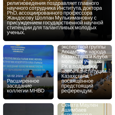
религиоведения поздравляет главного
научного сотрудника Института, доктора
12.02.2026
2 февраля 2026
PhD, ассоциированного профессора
года в
Жандосову Шолпан Мулькимановну с
Алматинском
присуждением государственной научной
городском Доме
стипендии для талантливых молодых
дружбы г. Алматы
ученых.
состоялось
заседание Научно-
экспертной группы
Ассамблеи народа
Казахстана и Клуба
молодых ученых
РК в поддержку
новой Конституции
Казахстана,
13.02.2026
Расширенное
посвященное
заседание
предстоящий
коллегии МНВО
референдум.
12.02.2026
Председатель
Сената Маулен
Ашимбаев
встретился в