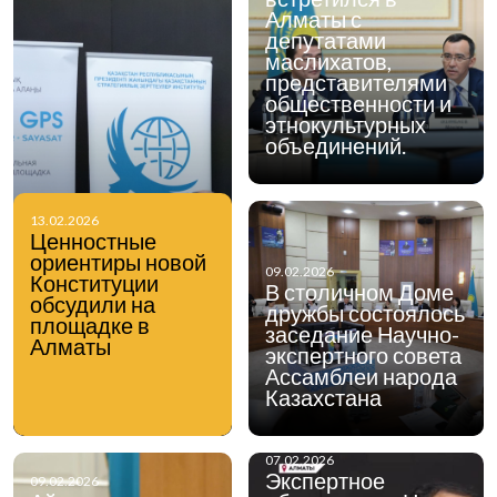
Алматы с
депутатами
маслихатов,
представителями
общественности и
этнокультурных
объединений.
13.02.2026
Ценностные
ориентиры новой
09.02.2026
Конституции
В столичном Доме
обсудили на
дружбы состоялось
площадке в
заседание Научно-
Алматы
экспертного совета
Ассамблеи народа
Казахстана
07.02.2026
Экспертное
09.02.2026