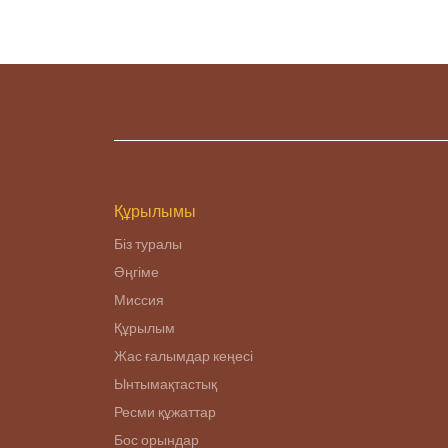
Құрылымы
Біз туралы
Әңгіме
Миссия
Құрылым
Жас ғалымдар кеңесі
Ынтымақтастық
Ресми құжаттар
Бос орындар