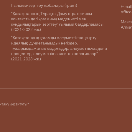
Ғылыми-зерттеу жобалары (грант)
E-mail
offic
"Қазақстанның Тұрақты Даму стратегиясы
контекстіндегі қоғамның мәдениеті мен
Меке
құндылықтарын зерттеу" ғылыми бағдарламасы
Алмат
(2021-2022 жж.)
"Қазақстандық қоғамды әлеуметтік жаңғырту:
идеялық-дүниетанымдық негіздер,
тұжырымдамалық модельдер, әлеуметтік-мәдени
процестер, әлеуметтік-саяси технологиялар"
(2021-2023 жж.)
інтану институты"