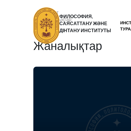
Басты бет
ФИЛОСОФИЯ,
Жаналықтар
ИНС
САЯСАТТАНУ ЖӘНЕ
Статьи
ТУР
ДІНТАНУ ИНСТИТУТЫ
Жаналықтар