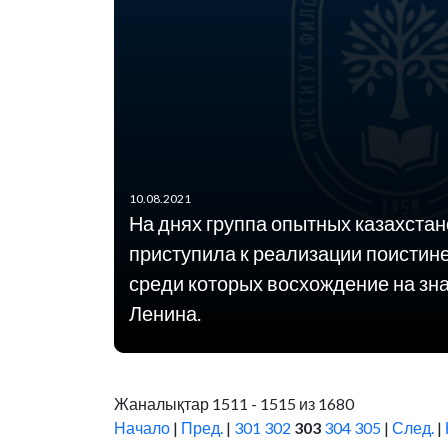
10.08.2021
На днях группа опытных казахста
приступила к реализации поистине
среди которых восхождение на зн
Ленина.
Жаналықтар 1511 - 1515 из 1680
Начало
|
Пред.
|
301
302
303
304
305
|
След.
|