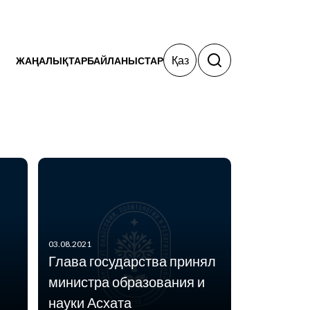
Қаз
ЖАҢАЛЫҚТАР
БАЙЛАНЫСТАР
03.08.2021
Глава государства принял
03.08.2021
Сегодня в Центре
министра образования и
религиоведения
науки Асхата