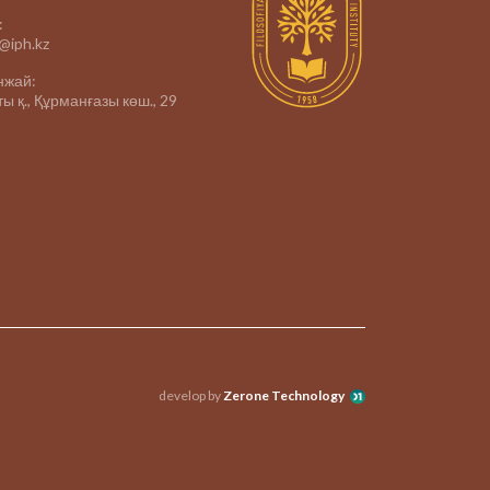
:
e@iph.kz
нжай:
ы қ., Құрманғазы көш., 29
develop by
Zerone Technology