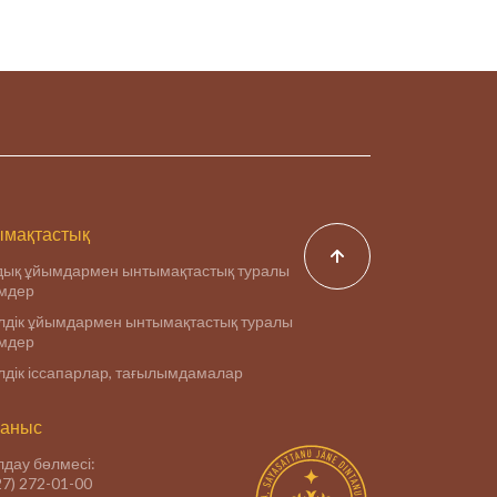
мақтастық
дық ұйымдармен ынтымақтастық туралы
імдер
дік ұйымдармен ынтымақтастық туралы
імдер
дік іссапарлар, тағылымдамалар
аныс
дау бөлмесі:
27) 272-01-00