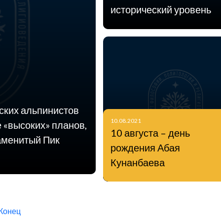
исторический уровень
нских альпинистов
10.08.2021
 «высоких» планов,
10 августа – день
аменитый Пик
рождения Абая
Кунанбаева
Конец