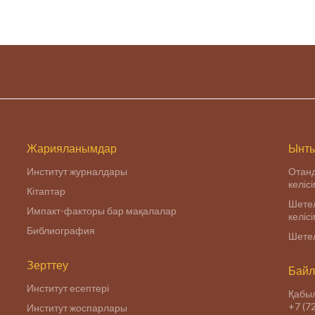
Жарияланымдар
Ынты
Институт журналдары
Отан
келіс
Кітаптар
Шетел
Импакт-факторы бар мақалалар
келіс
Библиография
Шетел
Зерттеу
Байл
Институт есептері
Қабыл
+7 (7
Институт жоспарлары