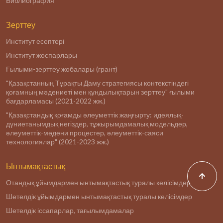
Библиография
Зерттеу
Институт есептері
Институт жоспарлары
Ғылыми-зерттеу жобалары (грант)
"Қазақстанның Тұрақты Даму стратегиясы контекстіндегі
қоғамның мәдениеті мен құндылықтарын зерттеу" ғылыми
бағдарламасы (2021-2022 жж.)
"Қазақстандық қоғамды әлеуметтік жаңғырту: идеялық-
дүниетанымдық негіздер, тұжырымдамалық модельдер,
әлеуметтік-мәдени процестер, әлеуметтік-саяси
технологиялар" (2021-2023 жж.)
Ынтымақтастық
Отандық ұйымдармен ынтымақтастық туралы келісімдер
Шетелдік ұйымдармен ынтымақтастық туралы келісімдер
Шетелдік іссапарлар, тағылымдамалар