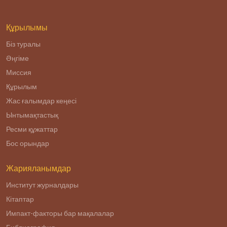
службе».
Құрылымы
Біз туралы
Әңгіме
Миссия
Құрылым
Жас ғалымдар кеңесі
Ынтымақтастық
Ресми құжаттар
Бос орындар
Жарияланымдар
Институт журналдары
Кітаптар
Импакт-факторы бар мақалалар