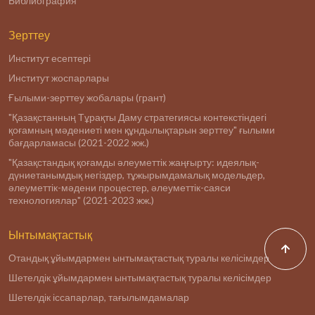
Библиография
Зерттеу
Институт есептері
Институт жоспарлары
Ғылыми-зерттеу жобалары (грант)
"Қазақстанның Тұрақты Даму стратегиясы контекстіндегі
қоғамның мәдениеті мен құндылықтарын зерттеу" ғылыми
бағдарламасы (2021-2022 жж.)
"Қазақстандық қоғамды әлеуметтік жаңғырту: идеялық-
дүниетанымдық негіздер, тұжырымдамалық модельдер,
әлеуметтік-мәдени процестер, әлеуметтік-саяси
технологиялар" (2021-2023 жж.)
Ынтымақтастық
Отандық ұйымдармен ынтымақтастық туралы келісімдер
Шетелдік ұйымдармен ынтымақтастық туралы келісімдер
Шетелдік іссапарлар, тағылымдамалар