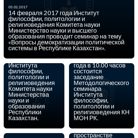
03.02.2017
14 февраля 2017 года Институт
философии, политологии и
религиоведения Комитета науки
28.12.2016
28 декабря 2016
Министерство науки и высшего
года в 11.00
образования проводит семинар на тему
часов состоится
«Вопросы демократизации политической
Расширенное
системы в Республике Казахстан».
заседание
13.09.2016
Ученого Совета
14 сентября 2016
Института
года в 10.00 часов
философии,
состоится
политологии и
заседание
06.09.2016
29 сентября – 1
религиоведения
Методологического
октября 2016 года
Комитета науки
семинара
в г. Алматы
Министерства
Института
состоится Второй
науки и
философии,
Казахстанский
образования
политологии и
Философский
Республики
религиоведения КН
Конгресс на тему:
Казахстан.
МОН РК.
«Философия
Казахстана в
пространстве