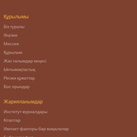
образовательного
учреждения
высшег
Құрылымы
Біз туралы
Әңгіме
Миссия
Құрылым
Жас ғалымдар кеңесі
Ынтымақтастық
Ресми құжаттар
Бос орындар
Жарияланымдар
Институт журналдары
Кітаптар
Импакт-факторы бар мақалалар