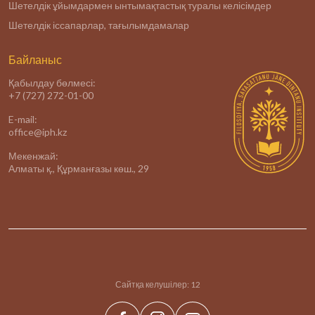
Шетелдік ұйымдармен ынтымақтастық туралы келісімдер
Шетелдік іссапарлар, тағылымдамалар
Байланыс
Қабылдау бөлмесі:
+7 (727) 272-01-00
E-mail:
office@iph.kz
Мекенжай:
Алматы қ., Құрманғазы көш., 29
Сайтқа келушілер:
12