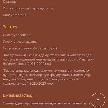
Кітаптар
Импакт-факторы бар мақалалар
Библиография
Зерттеу
Институт есептері
Институт жоспарлары
Ғылыми-зерттеу жобалары (грант)
"Қазақстанның Тұрақты Даму стратегиясы контекстіндегі
қоғамның мәдениеті мен құндылықтарын зерттеу" ғылыми
бағдарламасы (2021-2022 жж.)
"Қазақстандық қоғамды әлеуметтік жаңғырту: идеялық-
дүниетанымдық негіздер, тұжырымдамалық модельдер,
әлеуметтік-мәдени процестер, әлеуметтік-саяси
технологиялар" (2021-2023 жж.)
Ынтымақтастық
Отандық ұйымдармен ынтымақтастық туралы келісімдер