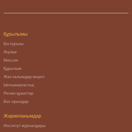
Құрылымы
Біз туралы
Әңгіме
Миссия
Құрылым
Жас ғалымдар кеңесі
Ынтымақтастық
Ресми құжаттар
Бос орындар
Жарияланымдар
Институт журналдары