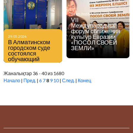
26.05.2026
VII
Международный
форум сближения
культур Евразии
29.05.2026
В Алматинском
«ПОСОЛ СВОЕЙ
городском суде
ЗЕМЛИ»
состоялся
обучающий
семинар на тему
«Профилактика
Жаналықтар 36 - 40 из 1680
религиозного
Начало
|
Пред.
|
6
7
8
9
10
|
След.
|
Конец
экстремизма и
терроризма»