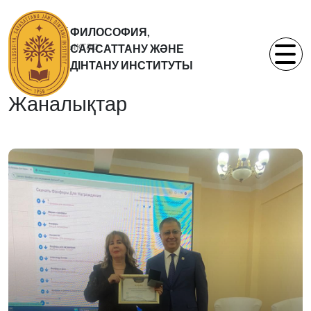
Басты бет
ФИЛОСОФИЯ,
Жаналықтар
САЯСАТТАНУ ЖӘНЕ
Статьи
ДІНТАНУ ИНСТИТУТЫ
Жаналықтар