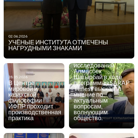
26.05.2026
Эксперт Института
философии,
политологии и
02.06.2026
религиоведения,
УЧЁНЫЕ ИНСТИТУТА ОТМЕЧЕНЫ
руководитель
НАГРУДНЫМИ ЗНАКАМИ
Центра
религиоведческих
исследований
Алмасбек
Шагырбай в ходе
28.05.2026
В Центре
программы «SARAP
мировой и
Times» высказал
казахской
мнение по
философии
актуальным
ИФПР проходит
вопросам,
производственная
волнующим
практика
общество.