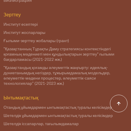
Библиография
Зерттеу
Институт есептері
Институт жоспарлары
Ғылыми-зерттеу жобалары (грант)
"Қазақстанның Тұрақты Даму стратегиясы контекстіндегі
қоғамның мәдениеті мен құндылықтарын зерттеу" ғылыми
бағдарламасы (2021-2022 жж.)
"Қазақстандық қоғамды әлеуметтік жаңғырту: идеялық-
дүниетанымдық негіздер, тұжырымдамалық модельдер,
әлеуметтік-мәдени процестер, әлеуметтік-саяси
технологиялар" (2021-2023 жж.)
Ынтымақтастық
Отандық ұйымдармен ынтымақтастық туралы келісімдер
Шетелдік ұйымдармен ынтымақтастық туралы келісімдер
Шетелдік іссапарлар, тағылымдамалар