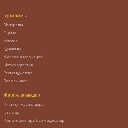
Құрылымы
Біз туралы
Әңгіме
Миссия
Құрылым
Жас ғалымдар кеңесі
Ынтымақтастық
Ресми құжаттар
Бос орындар
Жарияланымдар
Институт журналдары
Кітаптар
Импакт-факторы бар мақалалар