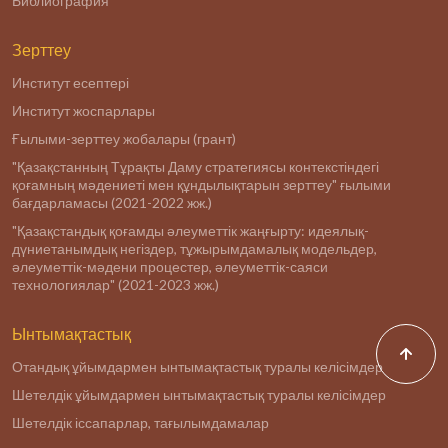
Библиография
Зерттеу
Институт есептері
Институт жоспарлары
Ғылыми-зерттеу жобалары (грант)
"Қазақстанның Тұрақты Даму стратегиясы контекстіндегі
қоғамның мәдениеті мен құндылықтарын зерттеу" ғылыми
бағдарламасы (2021-2022 жж.)
"Қазақстандық қоғамды әлеуметтік жаңғырту: идеялық-
дүниетанымдық негіздер, тұжырымдамалық модельдер,
әлеуметтік-мәдени процестер, әлеуметтік-саяси
технологиялар" (2021-2023 жж.)
Ынтымақтастық
Отандық ұйымдармен ынтымақтастық туралы келісімдер
Шетелдік ұйымдармен ынтымақтастық туралы келісімдер
Шетелдік іссапарлар, тағылымдамалар