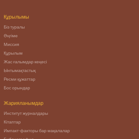
религиозного
радикализма.
Құрылымы
Біз туралы
Әңгіме
Миссия
Құрылым
Жас ғалымдар кеңесі
Ынтымақтастық
Ресми құжаттар
Бос орындар
Жарияланымдар
Институт журналдары
Кітаптар
Импакт-факторы бар мақалалар