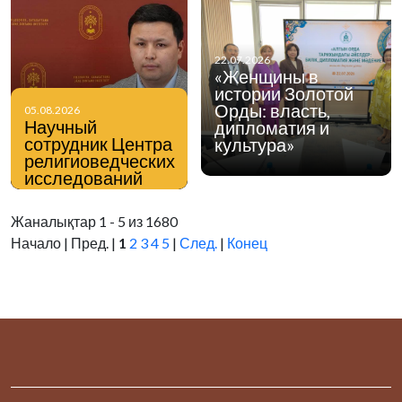
22.07.2026
«Женщины в
истории Золотой
Орды: власть,
05.08.2026
Научный
дипломатия и
сотрудник Центра
культура»
религиоведческих
исследований
Института
философии,
Жаналықтар 1 - 5 из 1680
политологии и
Начало | Пред. |
1
2
3
4
5
|
След.
|
Конец
религиоведения
Нурмухаммед
Мейманхожа в
интервью
информационному
порталу Stan.kz
поделился своим
мнением по
вопросам
профилактики