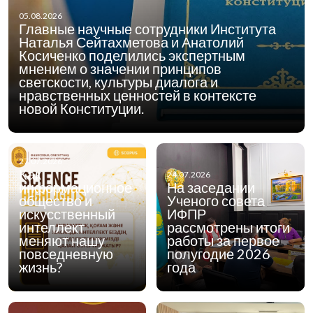
05.08.2026
Главные научные сотрудники Института
Наталья Сейтахметова и Анатолий
Косиченко поделились экспертным
мнением о значении принципов
светскости, культуры диалога и
нравственных ценностей в контексте
новой Конституции.
27.07.2026
Как
24.07.2026
информационное
На заседании
общество и
Ученого совета
искусственный
ИФПР
интеллект
рассмотрены итоги
меняют нашу
работы за первое
повседневную
полугодие 2026
жизнь?
года