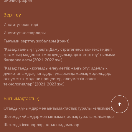
Библиография
Зерттеу
Институт есептері
Институт жоспарлары
Ғылыми-зерттеу жобалары (грант)
"Қазақстанның Тұрақты Даму стратегиясы контекстіндегі
қоғамның мәдениеті мен құндылықтарын зерттеу" ғылыми
бағдарламасы (2021-2022 жж.)
"Қазақстандық қоғамды әлеуметтік жаңғырту: идеялық-
дүниетанымдық негіздер, тұжырымдамалық модельдер,
әлеуметтік-мәдени процестер, әлеуметтік-саяси
технологиялар" (2021-2023 жж.)
Ынтымақтастық
Отандық ұйымдармен ынтымақтастық туралы келісімдер
Шетелдік ұйымдармен ынтымақтастық туралы келісімдер
Шетелдік іссапарлар, тағылымдамалар