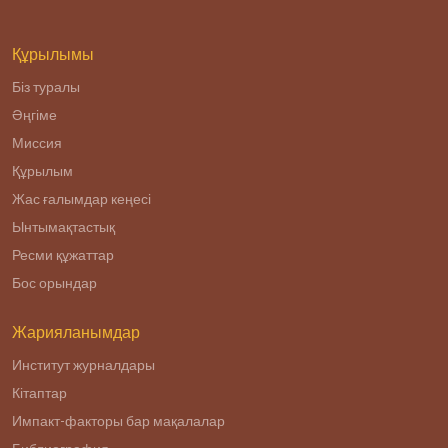
реализации
Плана нации «100
конкретных шагов
Құрылымы
Біз туралы
Әңгіме
Миссия
Құрылым
Жас ғалымдар кеңесі
Ынтымақтастық
Ресми құжаттар
Бос орындар
Жарияланымдар
Институт журналдары
Кітаптар
Импакт-факторы бар мақалалар