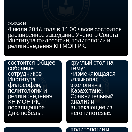
15.04.2016
22 апреля 2016 г. в
30.05.2016
Институте
4 июля 2016 года в 11.00 часов состоится
философии,
расширенное заседание Ученого Совета
политологии и
Института философии, политологии и
религиоведения
религиоведения КН МОН РК.
03.05.2016
04 мая 2016 года
Комитета науки
в 11.00 часов
МОН РК состоится
состоится Общее
круглый стол на
собрание
тему:
сотрудников
«Изменяющаяся
Института
«языковая
философии,
экология» в
политологии и
Казахстане:
религиоведения
Сравнительный
КН МОН РК,
анализ и
31.03.2016
С 28 марта по 8
посвященное
вытекающие из
апреля 2016 г. в
Дню победы.
него гипотезы».
Институте
философии,
политологии и