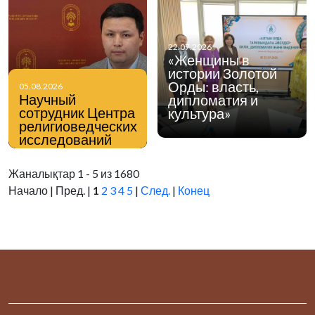
22.07.2026
«Женщины в
истории Золотой
Орды: власть,
05.08.2026
Научный
дипломатия и
сотрудник Центра
культура»
религиоведческих
исследований
Института
философии,
Жаналықтар 1 - 5 из 1680
политологии и
Начало | Пред. |
1
2
3
4
5
|
След.
|
Конец
религиоведения
Нурмухаммед
Мейманхожа в
интервью
информационному
порталу Stan.kz
поделился своим
мнением по
вопросам
профилактики