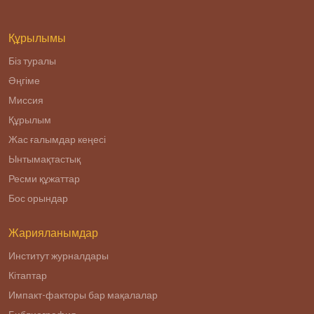
Фараби.
Құрылымы
Біз туралы
Әңгіме
Миссия
Құрылым
Жас ғалымдар кеңесі
Ынтымақтастық
Ресми құжаттар
Бос орындар
Жарияланымдар
Институт журналдары
Кітаптар
Импакт-факторы бар мақалалар