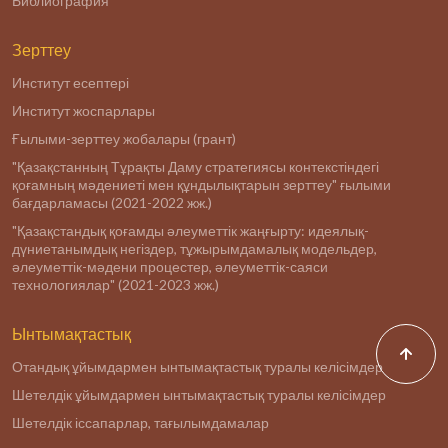
Библиография
Зерттеу
Институт есептері
Институт жоспарлары
Ғылыми-зерттеу жобалары (грант)
"Қазақстанның Тұрақты Даму стратегиясы контекстіндегі
қоғамның мәдениеті мен құндылықтарын зерттеу" ғылыми
бағдарламасы (2021-2022 жж.)
"Қазақстандық қоғамды әлеуметтік жаңғырту: идеялық-
дүниетанымдық негіздер, тұжырымдамалық модельдер,
әлеуметтік-мәдени процестер, әлеуметтік-саяси
технологиялар" (2021-2023 жж.)
Ынтымақтастық
Отандық ұйымдармен ынтымақтастық туралы келісімдер
Шетелдік ұйымдармен ынтымақтастық туралы келісімдер
Шетелдік іссапарлар, тағылымдамалар