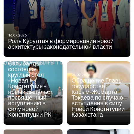
01.07.2026
1 июля 2026 года
16.07.2026
в городе Алматы
Роль Курултая в формировании новой
при участии
архитектуры законодательной власти
акима города
Дархана
Сатыбалды
состоялся
круглый стол
01.07.2026
«Новая
Обращение Главы
Конституция -
государства
новый импульс»,
Касым-Жомарта
посвящённый
Токаева по случаю
вступлению в
вступления в силу
силу новой
Новой Конституции
Конституции РК.
Казахстана