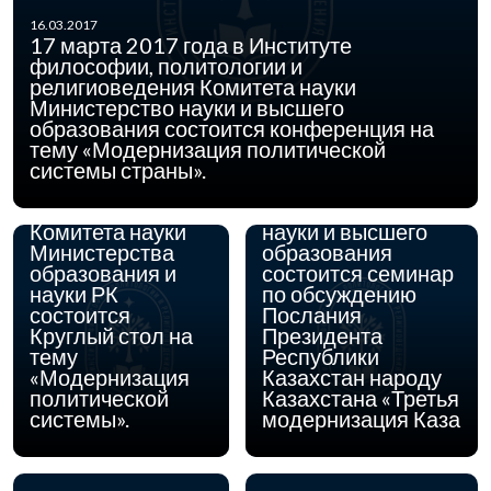
16.03.2017
17 марта 2017 года в Институте
философии, политологии и
10.02.2017
2 марта 2017 года
религиоведения Комитета науки
16.02.2017
20 февраля 2017
в Институте
Министерство науки и высшего
г. в 10.00 ч. в
философии,
образования состоится конференция на
Институте
политологии и
тему «Модернизация политической
философии,
религиоведения
системы страны».
политологии и
Комитета науки
религиоведения
Министерство
Комитета науки
науки и высшего
Министерства
образования
образования и
состоится семинар
науки РК
по обсуждению
состоится
Послания
Круглый стол на
Президента
тему
Республики
«Модернизация
Казахстан народу
политической
Казахстана «Третья
системы».
модернизация Каза