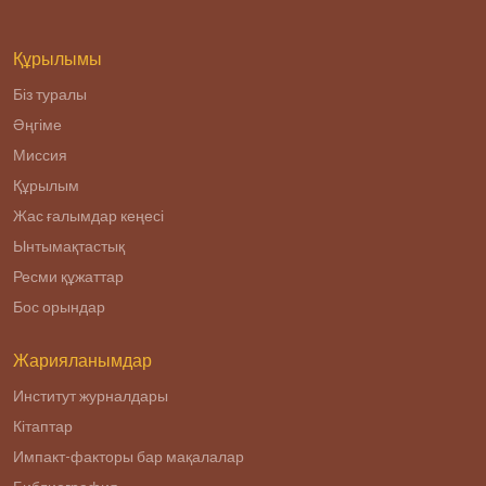
которая
состоится в г.
Алматы 5 мая
Құрылымы
2017
Біз туралы
Әңгіме
Миссия
Құрылым
Жас ғалымдар кеңесі
Ынтымақтастық
Ресми құжаттар
Бос орындар
Жарияланымдар
Институт журналдары
Кітаптар
Импакт-факторы бар мақалалар