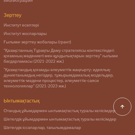
Библиография
Зерттеу
Институт есептері
Институт жоспарлары
Ғылыми-зерттеу жобалары (грант)
"Қазақстанның Тұрақты Даму стратегиясы контекстіндегі
қоғамның мәдениеті мен құндылықтарын зерттеу" ғылыми
бағдарламасы (2021-2022 жж.)
"Қазақстандық қоғамды әлеуметтік жаңғырту: идеялық-
дүниетанымдық негіздер, тұжырымдамалық модельдер,
әлеуметтік-мәдени процестер, әлеуметтік-саяси
технологиялар" (2021-2023 жж.)
Ынтымақтастық
Отандық ұйымдармен ынтымақтастық туралы келісімдер
Шетелдік ұйымдармен ынтымақтастық туралы келісімдер
Шетелдік іссапарлар, тағылымдамалар