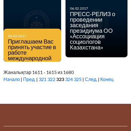
06.02.2017
ПРЕСС-РЕЛИЗ о
проведении
заседания
президиума ОО
«Ассоциация
06.03.2017
Приглашаем Вас
социологов
принять участие в
Казахстана»
работе
международной
научной
конференции
Жаналықтар 1611 - 1615 из 1680
«Актуальные
Начало
|
Пред.
|
321
322
323
324
325
|
След.
|
Конец
проблемы
модернизации
Казахстана»,
посвященной 80-
летию доктора
философских
наук, профессора,
академика НАН
РК А.Н.
Нысанбаева,