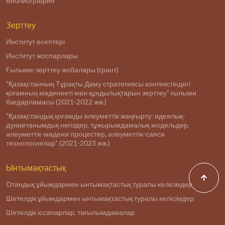
Библиография
Зерттеу
Институт есептері
Институт жоспарлары
Ғылыми-зерттеу жобалары (грант)
"Қазақстанның Тұрақты Даму стратегиясы контекстіндегі
қоғамның мәдениеті мен құндылықтарын зерттеу" ғылыми
бағдарламасы (2021-2022 жж.)
"Қазақстандық қоғамды әлеуметтік жаңғырту: идеялық-
дүниетанымдық негіздер, тұжырымдамалық модельдер,
әлеуметтік-мәдени процестер, әлеуметтік-саяси
технологиялар" (2021-2023 жж.)
Ынтымақтастық
Отандық ұйымдармен ынтымақтастық туралы келісімдер
Шетелдік ұйымдармен ынтымақтастық туралы келісімдер
Шетелдік іссапарлар, тағылымдамалар