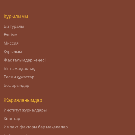
реализации
Плана нации «100
конкретных шагов
Құрылымы
Біз туралы
Әңгіме
Миссия
Құрылым
Жас ғалымдар кеңесі
Ынтымақтастық
Ресми құжаттар
Бос орындар
Жарияланымдар
Институт журналдары
Кітаптар
Импакт-факторы бар мақалалар