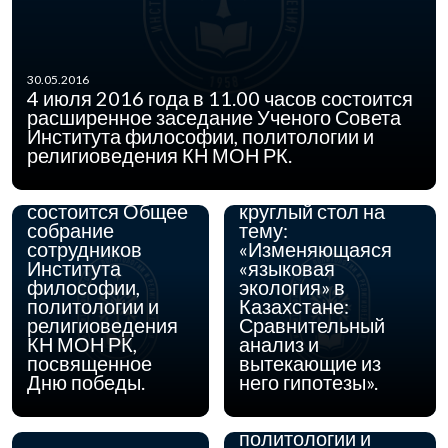
15.04.2016
22 апреля 2016 г. в
30.05.2016
Институте
4 июля 2016 года в 11.00 часов состоится
философии,
расширенное заседание Ученого Совета
политологии и
Института философии, политологии и
религиоведения
религиоведения КН МОН РК.
03.05.2016
04 мая 2016 года
Комитета науки
в 11.00 часов
МОН РК состоится
состоится Общее
круглый стол на
собрание
тему:
сотрудников
«Изменяющаяся
Института
«языковая
философии,
экология» в
политологии и
Казахстане:
религиоведения
Сравнительный
КН МОН РК,
анализ и
31.03.2016
С 28 марта по 8
посвященное
вытекающие из
апреля 2016 г. в
Дню победы.
него гипотезы».
Институте
философии,
политологии и