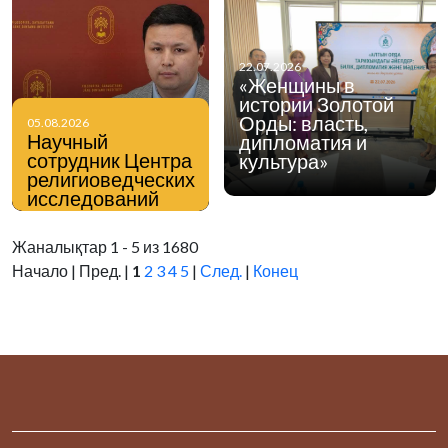
22.07.2026
«Женщины в
истории Золотой
Орды: власть,
05.08.2026
Научный
дипломатия и
сотрудник Центра
культура»
религиоведческих
исследований
Института
философии,
Жаналықтар 1 - 5 из 1680
политологии и
Начало | Пред. |
1
2
3
4
5
|
След.
|
Конец
религиоведения
Нурмухаммед
Мейманхожа в
интервью
информационному
порталу Stan.kz
поделился своим
мнением по
вопросам
профилактики