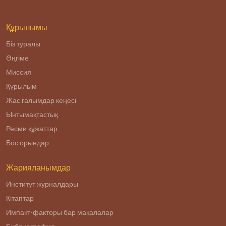
религиозного
радикализма.
Құрылымы
Біз туралы
Әңгіме
Миссия
Құрылым
Жас ғалымдар кеңесі
Ынтымақтастық
Ресми құжаттар
Бос орындар
Жарияланымдар
Институт журналдары
Кітаптар
Импакт-факторы бар мақалалар