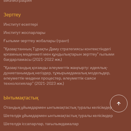
Библиография
Зерттеу
Институт есептері
Институт жоспарлары
Ғылыми-зерттеу жобалары (грант)
"Қазақстанның Тұрақты Даму стратегиясы контекстіндегі
қоғамның мәдениеті мен құндылықтарын зерттеу" ғылыми
бағдарламасы (2021-2022 жж.)
"Қазақстандық қоғамды әлеуметтік жаңғырту: идеялық-
дүниетанымдық негіздер, тұжырымдамалық модельдер,
әлеуметтік-мәдени процестер, әлеуметтік-саяси
технологиялар" (2021-2023 жж.)
Ынтымақтастық
Отандық ұйымдармен ынтымақтастық туралы келісімдер
Шетелдік ұйымдармен ынтымақтастық туралы келісімдер
Шетелдік іссапарлар, тағылымдамалар