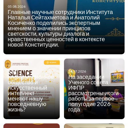
05.08.2026
Главные научные сотрудники Института
Наталья Сейтахметова и Анатолий
Косиченко поделились экспертным
мнением о значении принципов
светскости, культуры диалога и
нравственных ценностей в контексте
новой Конституции.
27.07.2026
Как
24.07.2026
информационное
На заседании
общество и
Ученого совета
искусственный
ИФПР
интеллект
рассмотрены итоги
меняют нашу
работы за первое
повседневную
полугодие 2026
жизнь?
года