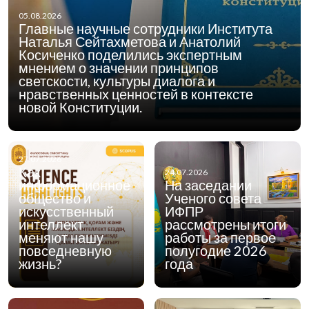
05.08.2026
Главные научные сотрудники Института
Наталья Сейтахметова и Анатолий
Косиченко поделились экспертным
мнением о значении принципов
светскости, культуры диалога и
нравственных ценностей в контексте
новой Конституции.
27.07.2026
Как
24.07.2026
информационное
На заседании
общество и
Ученого совета
искусственный
ИФПР
интеллект
рассмотрены итоги
меняют нашу
работы за первое
повседневную
полугодие 2026
жизнь?
года