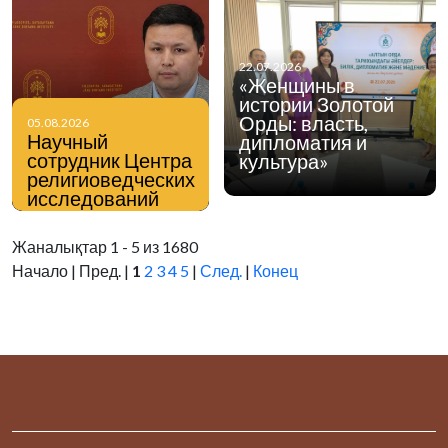
22.07.2026
«Женщины в
истории Золотой
Орды: власть,
05.08.2026
Научный
дипломатия и
сотрудник Центра
культура»
религиоведческих
исследований
Института
философии,
Жаналықтар 1 - 5 из 1680
политологии и
Начало | Пред. |
1
2
3
4
5
|
След.
|
Конец
религиоведения
Нурмухаммед
Мейманхожа в
интервью
информационному
порталу Stan.kz
поделился своим
мнением по
вопросам
профилактики