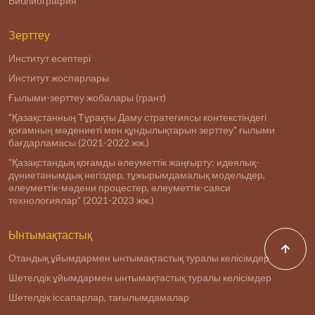
Библиография
Зерттеу
Институт есептері
Институт жоспарлары
Ғылыми-зерттеу жобалары (грант)
"Қазақстанның Тұрақты Даму стратегиясы контекстіндегі
қоғамның мәдениеті мен құндылықтарын зерттеу" ғылыми
бағдарламасы (2021-2022 жж.)
"Қазақстандық қоғамды әлеуметтік жаңғырту: идеялық-
дүниетанымдық негіздер, тұжырымдамалық модельдер,
әлеуметтік-мәдени процестер, әлеуметтік-саяси
технологиялар" (2021-2023 жж.)
Ынтымақтастық
Отандық ұйымдармен ынтымақтастық туралы келісімдер
Шетелдік ұйымдармен ынтымақтастық туралы келісімдер
Шетелдік іссапарлар, тағылымдамалар