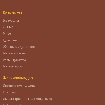
религиозного
радикализма.
Құрылымы
Біз туралы
Әңгіме
Миссия
Құрылым
Жас ғалымдар кеңесі
Ынтымақтастық
Ресми құжаттар
Бос орындар
Жарияланымдар
Институт журналдары
Кітаптар
Импакт-факторы бар мақалалар