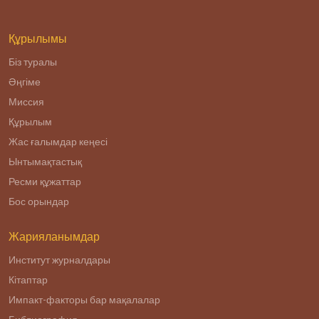
религиозного
радикализма.
Құрылымы
Біз туралы
Әңгіме
Миссия
Құрылым
Жас ғалымдар кеңесі
Ынтымақтастық
Ресми құжаттар
Бос орындар
Жарияланымдар
Институт журналдары
Кітаптар
Импакт-факторы бар мақалалар