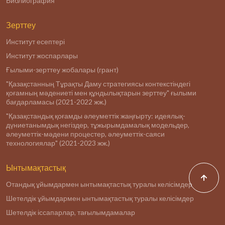
Библиография
Зерттеу
Институт есептері
Институт жоспарлары
Ғылыми-зерттеу жобалары (грант)
"Қазақстанның Тұрақты Даму стратегиясы контекстіндегі
қоғамның мәдениеті мен құндылықтарын зерттеу" ғылыми
бағдарламасы (2021-2022 жж.)
"Қазақстандық қоғамды әлеуметтік жаңғырту: идеялық-
дүниетанымдық негіздер, тұжырымдамалық модельдер,
әлеуметтік-мәдени процестер, әлеуметтік-саяси
технологиялар" (2021-2023 жж.)
Ынтымақтастық
Отандық ұйымдармен ынтымақтастық туралы келісімдер
Шетелдік ұйымдармен ынтымақтастық туралы келісімдер
Шетелдік іссапарлар, тағылымдамалар