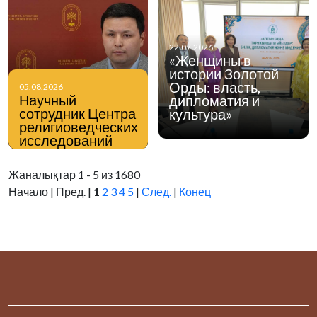
22.07.2026
«Женщины в
истории Золотой
Орды: власть,
05.08.2026
Научный
дипломатия и
сотрудник Центра
культура»
религиоведческих
исследований
Института
философии,
Жаналықтар 1 - 5 из 1680
политологии и
Начало | Пред. |
1
2
3
4
5
|
След.
|
Конец
религиоведения
Нурмухаммед
Мейманхожа в
интервью
информационному
порталу Stan.kz
поделился своим
мнением по
вопросам
профилактики