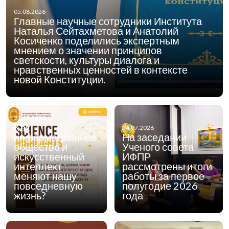
05.08.2026
Главные научные сотрудники Института
Наталья Сейтахметова и Анатолий
Косиченко поделились экспертным
мнением о значении принципов
светскости, культуры диалога и
нравственных ценностей в контексте
новой Конституции.
27.07.2026
Как
24.07.2026
информационное
На заседании
общество и
Ученого совета
искусственный
ИФПР
интеллект
рассмотрены итоги
меняют нашу
работы за первое
повседневную
полугодие 2026
жизнь?
года