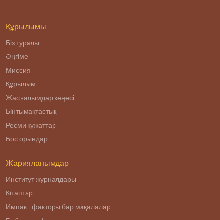
службе».
Құрылымы
Біз туралы
Әңгіме
Миссия
Құрылым
Жас ғалымдар кеңесі
Ынтымақтастық
Ресми құжаттар
Бос орындар
Жарияланымдар
Институт журналдары
Кітаптар
Импакт-факторы бар мақалалар