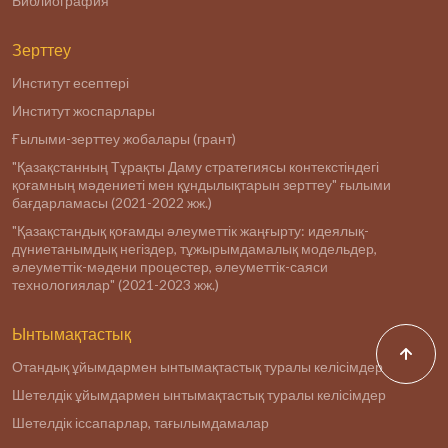
Библиография
Зерттеу
Институт есептері
Институт жоспарлары
Ғылыми-зерттеу жобалары (грант)
"Қазақстанның Тұрақты Даму стратегиясы контекстіндегі
қоғамның мәдениеті мен құндылықтарын зерттеу" ғылыми
бағдарламасы (2021-2022 жж.)
"Қазақстандық қоғамды әлеуметтік жаңғырту: идеялық-
дүниетанымдық негіздер, тұжырымдамалық модельдер,
әлеуметтік-мәдени процестер, әлеуметтік-саяси
технологиялар" (2021-2023 жж.)
Ынтымақтастық
Отандық ұйымдармен ынтымақтастық туралы келісімдер
Шетелдік ұйымдармен ынтымақтастық туралы келісімдер
Шетелдік іссапарлар, тағылымдамалар