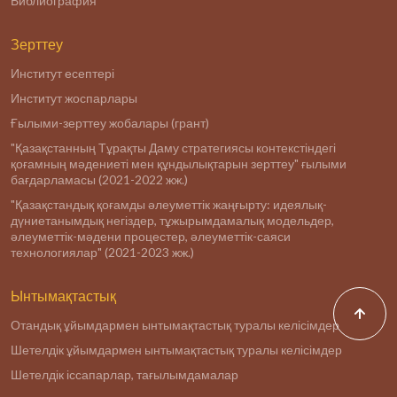
Библиография
Зерттеу
Институт есептері
Институт жоспарлары
Ғылыми-зерттеу жобалары (грант)
"Қазақстанның Тұрақты Даму стратегиясы контекстіндегі
қоғамның мәдениеті мен құндылықтарын зерттеу" ғылыми
бағдарламасы (2021-2022 жж.)
"Қазақстандық қоғамды әлеуметтік жаңғырту: идеялық-
дүниетанымдық негіздер, тұжырымдамалық модельдер,
әлеуметтік-мәдени процестер, әлеуметтік-саяси
технологиялар" (2021-2023 жж.)
Ынтымақтастық
Отандық ұйымдармен ынтымақтастық туралы келісімдер
Шетелдік ұйымдармен ынтымақтастық туралы келісімдер
Шетелдік іссапарлар, тағылымдамалар