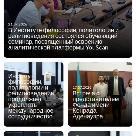
21.07.2026
В Институте философии, политологии и
религиоведения состоялся обучающий
семинар, посвященный освоению
аналитической платформы YouScan.
20.07.2026
Институт
философии,
политологии и
17.07.2026
религиоведения
Встреча с
продолжает
представителем
укреплять
Фонда имени
международное
Конрада
сотрудничество.
Аденауэра