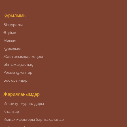
Құрылымы
Біз туралы
Әңгіме
Миссия
Құрылым
Жас ғалымдар кеңесі
Ынтымақтастық
Ресми құжаттар
Бос орындар
Жарияланымдар
Институт журналдары
Кітаптар
Импакт-факторы бар мақалалар